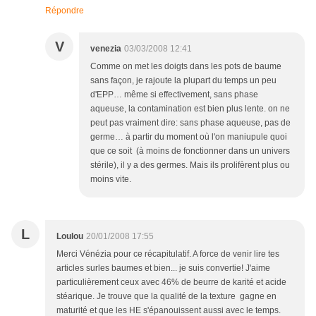
Répondre
V
venezia
03/03/2008 12:41
Comme on met les doigts dans les pots de baume
sans façon, je rajoute la plupart du temps un peu
d'EPP… même si effectivement, sans phase
aqueuse, la contamination est bien plus lente. on ne
peut pas vraiment dire: sans phase aqueuse, pas de
germe… à partir du moment où l'on maniupule quoi
que ce soit (à moins de fonctionner dans un univers
stérile), il y a des germes. Mais ils prolifèrent plus ou
moins vite.
L
Loulou
20/01/2008 17:55
Merci Vénézia pour ce récapitulatif. A force de venir lire tes
articles surles baumes et bien... je suis convertie! J'aime
particulièrement ceux avec 46% de beurre de karité et acide
stéarique. Je trouve que la qualité de la texture gagne en
maturité et que les HE s'épanouissent aussi avec le temps.