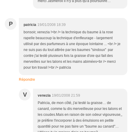
merci Jasméroli il n'y a plus qu'à poursuivre…
P
patricia
19/01/2008 18:39
bonsoir, venezia !<br /> la technique du baume à la rose
rapelle beaucoup la technique d'enfleurage - largement
utilisé par des parfumeurs à une époque lointaine ... <br /> je
ne suis pas du tout attirée par les baumes "sindoux" par
contre j'ai testé plusieurs fois la graisse d'oie qui fait des
merveilles sur les talons et les mains abimées<br /> merci
pour ton travail !<br /> patricia
Répondre
V
venezia
19/01/2008 21:59
Patricia, de mon côté, j'ai testé la graisse… de
canard, comme tu dis merveilleuse pour les talons et
les coudes.Mais en raison de son odeur vigoureuse,,
je préfère l'incorporer à des émulsions en petite
quantité pour ne pas faire un "baume au canard"…