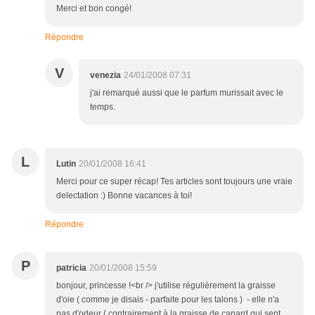
Merci et bon congé!
Répondre
V
venezia
24/01/2008 07:31
j'ai remarqué aussi que le parfum murissait avec le
temps.
L
Lutin
20/01/2008 16:41
Merci pour ce super récap! Tes articles sont toujours une vraie
delectation :) Bonne vacances à toi!
Répondre
P
patricia
20/01/2008 15:59
bonjour, princesse !<br /> j'utilise régulièrement la graisse
d'oie ( comme je disais - parfaite pour les talons ) - elle n'a
pas d'odeur ( contrairement à la graisse de canard qui sent