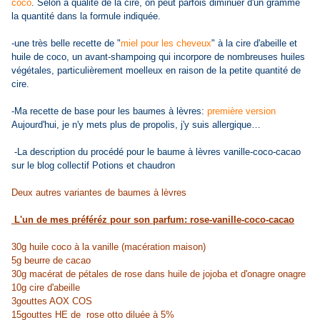
coco
. Selon a qualité de la cire, on peut parfois diminuer d'un gramme
la quantité dans la formule indiquée.
-une très belle recette de "
miel pour les cheveux
" à la cire d'abeille et
huile de coco, un avant-shampoing qui incorpore de nombreuses huiles
végétales, particulièrement moelleux en raison de la petite quantité de
cire.
-Ma recette de base pour les baumes à lèvres:
première version
Aujourd'hui, je n'y mets plus de propolis, j'y suis allergique…
-La description du procédé pour le baume à lèvres vanille-coco-cacao
sur le blog collectif
Potions et chaudron
Deux autres variantes de baumes à lèvres
L'un de mes préféréz pour son parfum: rose-vanille-coco-cacao
30g huile coco à la vanille (macération maison)
5g beurre de cacao
30g macérat de pétales de rose dans huile de jojoba et d'onagre onagre
10g cire d'abeille
3gouttes AOX COS
15gouttes HE de rose otto diluée à 5%