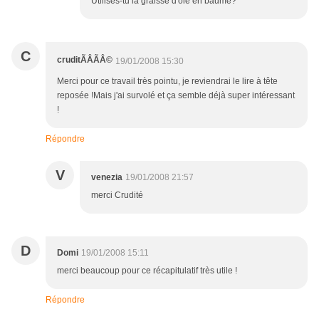
Utilises-tu la graisse d'oie en baume?
C
cruditÃÂÃÂ©
19/01/2008 15:30
Merci pour ce travail très pointu, je reviendrai le lire à tête
reposée !Mais j'ai survolé et ça semble déjà super intéressant
!
Répondre
V
venezia
19/01/2008 21:57
merci Crudité
D
Domi
19/01/2008 15:11
merci beaucoup pour ce récapitulatif très utile !
Répondre