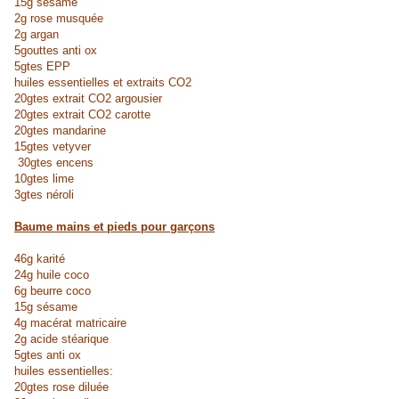
15g sésame
2g rose musquée
2g argan
5gouttes anti ox
5gtes EPP
huiles essentielles et extraits CO2
20gtes extrait CO2 argousier
20gtes extrait CO2 carotte
20gtes mandarine
15gtes vetyver
30gtes encens
10gtes lime
3gtes néroli
Baume mains et pieds pour garçons
46g karité
24g huile coco
6g beurre coco
15g sésame
4g macérat matricaire
2g acide stéarique
5gtes anti ox
huiles essentielles:
20gtes rose diluée