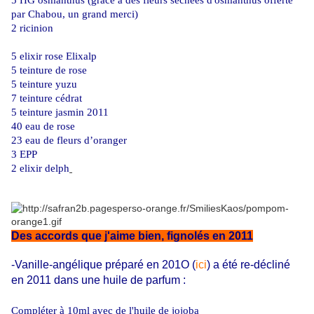
5 HG osmanthus (grâce à des fleurs séchées d'osmanthus offerte
par Chabou, un grand merci)
2 ricinion
5 elixir rose Elixalp
5 teinture de rose
5 teinture yuzu
7 teinture cédrat
5 teinture jasmin 2011
40 eau de rose
23 eau de fleurs d’oranger
3 EPP
2 elixir delph
Des accords que j'aime bien, fignolés en 2011
-Vanille-angélique préparé en 201O (
ici
) a été re-décliné
en 2011 dans une huile de parfum :
Compléter à 10ml avec de l'huile de jojoba