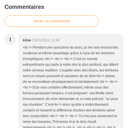
Commentaires
Ajouter un commentaire
I
Irène
23/01/2012 11:48
<br /> Pendant une quinzaine de jours, je me suis ressourcée,
soutenue et même davantage grâce à l'une de tes teintures
énergétiques.<br /> <br /> <br /> C'est un monde
extraordinaire qui parle à notre moi le plus profond, qui atteint
notre cerveau reptilien. Couplée avec des élixirs, les teintures
sont un moyen puissant et salvateur de se faire<br /> plaisir,
de se reconstituer physiquement et mentalement.<br /> <br />
<br /> Et je vois combien effectivement, même sous des
formes paraissant simples, il est pregnant : ma fillotte vient,
innocemment, de m'en demander et, a-t-elle précisé, "un pour
ma chambre". C'est<br /> donc qu'elle a instinctivement
compris et ressenti la différence d'action des teintures selon
leur composition.<br /> <br /> <br /> Tu n'es pas seulement la
reine des baumes, Princesse et je te dois moult
remerciements.<br /> <br /> <br /> <br /> <br /> <br /> <br />