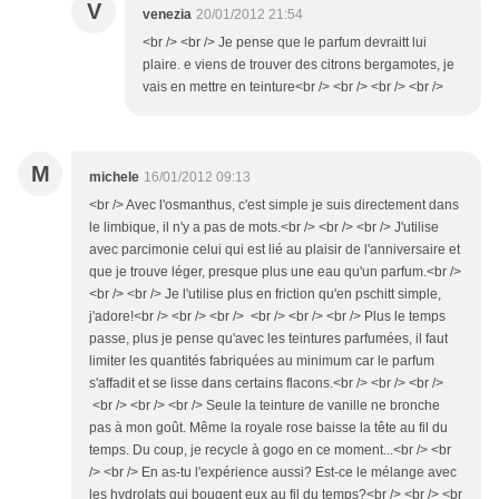
V
venezia
20/01/2012 21:54
<br /> <br /> Je pense que le parfum devraitt lui
plaire. e viens de trouver des citrons bergamotes, je
vais en mettre en teinture<br /> <br /> <br /> <br />
M
michele
16/01/2012 09:13
<br /> Avec l'osmanthus, c'est simple je suis directement dans
le limbique, il n'y a pas de mots.<br /> <br /> <br /> J'utilise
avec parcimonie celui qui est lié au plaisir de l'anniversaire et
que je trouve léger, presque plus une eau qu'un parfum.<br />
<br /> <br /> Je l'utilise plus en friction qu'en pschitt simple,
j'adore!<br /> <br /> <br /> <br /> <br /> <br /> Plus le temps
passe, plus je pense qu'avec les teintures parfumées, il faut
limiter les quantités fabriquées au minimum car le parfum
s'affadit et se lisse dans certains flacons.<br /> <br /> <br />
<br /> <br /> <br /> Seule la teinture de vanille ne bronche
pas à mon goût. Même la royale rose baisse la tête au fil du
temps. Du coup, je recycle à gogo en ce moment...<br /> <br
/> <br /> En as-tu l'expérience aussi? Est-ce le mélange avec
les hydrolats qui bougent eux au fil du temps?<br /> <br /> <br