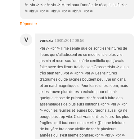
/> <br /> <br /> <br /> Merci pour l'année de récapitulatifs!<br
/> <br /> <br /> <br /> <br /> <br /> <br />
Répondre
V
venezia
16/01/2012 09:56
<br /> <br /> Il me semle que ce sont les teintures de
fleurs qui s'affadissent ou se modifient le plus vite:
jasmin et rose. sauf une série centifolia que j'avais
faite avec des fleurs fraiches de Grasse et<br /> qui a
très bien tenu.<br /> <br /> <br /> Les teintures
d'agrumes ou de racines bougent peu. J'ai un osha
et un nard magnifiques. Pour les résines, idem, mais
je les trouve plus dures à extraire pour obtenir
quelque chose de puissant,<br /> sauf à faire des
assemblages de plusieurs dilutions.<br /> <br /> <br
/> Pour les feuilles et jeunes bourgeons aussi, ça ne
bouge pas trop vite. C'est vraiment les fleurs -les plus
fragiles- qu'il faut consommer vite. (j'ai une teinture
de bruyère bretonne vieille de<br /> plusieurs
années qui s'est meme bonifiée)<br /> <br /> <br />