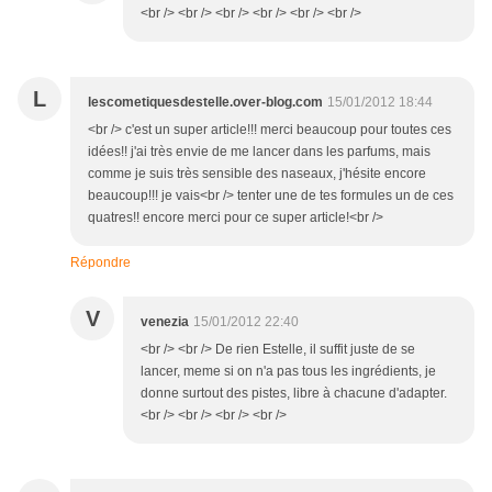
<br /> <br /> <br /> <br /> <br /> <br />
L
lescometiquesdestelle.over-blog.com
15/01/2012 18:44
<br /> c'est un super article!!! merci beaucoup pour toutes ces
idées!! j'ai très envie de me lancer dans les parfums, mais
comme je suis très sensible des naseaux, j'hésite encore
beaucoup!!! je vais<br /> tenter une de tes formules un de ces
quatres!! encore merci pour ce super article!<br />
Répondre
V
venezia
15/01/2012 22:40
<br /> <br /> De rien Estelle, il suffit juste de se
lancer, meme si on n'a pas tous les ingrédients, je
donne surtout des pistes, libre à chacune d'adapter.
<br /> <br /> <br /> <br />