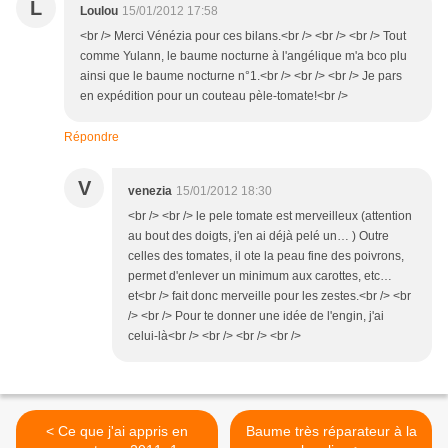
L
Loulou
15/01/2012 17:58
<br /> Merci Vénézia pour ces bilans.<br /> <br /> <br /> Tout
comme Yulann, le baume nocturne à l'angélique m'a bco plu
ainsi que le baume nocturne n°1.<br /> <br /> <br /> Je pars
en expédition pour un couteau pèle-tomate!<br />
Répondre
V
venezia
15/01/2012 18:30
<br /> <br /> le pele tomate est merveilleux (attention
au bout des doigts, j'en ai déjà pelé un… ) Outre
celles des tomates, il ote la peau fine des poivrons,
permet d'enlever un minimum aux carottes, etc…
et<br /> fait donc merveille pour les zestes.<br /> <br
/> <br /> Pour te donner une idée de l'engin, j'ai
celui-là<br /> <br /> <br /> <br />
< Ce que j'ai appris en
Baume très réparateur à la