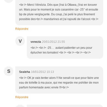
<br /> Merci Vénézia. Dès que j'irai à Ottawa, j'irai en toruver
un. Mais pour le moment je suis casanière car -25° et ensuite
bp de pluie verglaçante. Du coup, j'ai pelé le plus finement
possible des<br /> mandarines et j'ai rajouté de l'alcool.<br />
Répondre
V
venezia
20/01/2012 21:55
<br /> <br /> -25… autant patienter un peu pour
éplucher les tomates! <br /> <br /> <br /> <br />
S
Sealeha
16/01/2012 10:13
<br /> OK je vais tenter alors !! Ne serait-ce que pour faire une
eau de toilette à ma puce, qui me regarde me pshiiter de mon
parfum homemade avec envie !!!<br />
Répondre