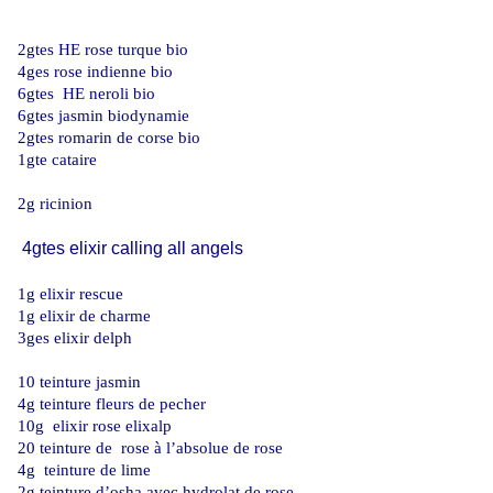
2gtes HE rose turque bio
4ges rose indienne bio
6gtes HE neroli bio
6gtes jasmin biodynamie
2gtes romarin de corse bio
1gte cataire
2g ricinion
4gtes elixir calling all angels
1g elixir rescue
1g elixir de charme
3ges elixir delph
10 teinture jasmin
4g teinture fleurs de pecher
10g elixir rose elixalp
20 teinture de rose à l’absolue de rose
4g teinture de lime
2g teinture d’osha avec hydrolat de rose