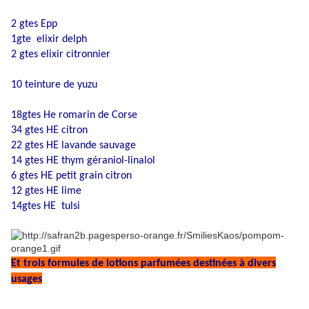
2 gtes Epp
1gte elixir delph
2 gtes elixir citronnier
10 teinture de yuzu
18gtes He romarin de Corse
34 gtes HE citron
22 gtes HE lavande sauvage
14 gtes HE thym géraniol-linalol
6 gtes HE petit grain citron
12 gtes HE lime
14gtes HE tulsi
Et trois formules de lotions parfumées destinées à divers
usages