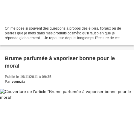
On me pose si souvent des questions à propos des élixirs, floraux ou de
pierres que je mets dans mes produits cosméto qu'il faut bien que je
réponde globalement… Je repousse depuis longtemps l'écriture de cet
article car il y a beaucoup d'éléments à prendre...
Brume parfumée à vaporiser bonne pour le
moral
Publié le 19/11/2011 à 09:35
Par
venezia