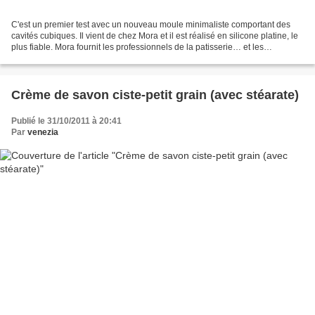
C'est un premier test avec un nouveau moule minimaliste comportant des
cavités cubiques. Il vient de chez Mora et il est réalisé en silicone platine, le
plus fiable. Mora fournit les professionnels de la patisserie… et les
foldingues de savonnerie ou...
Crème de savon ciste-petit grain (avec stéarate)
Publié le 31/10/2011 à 20:41
Par
venezia