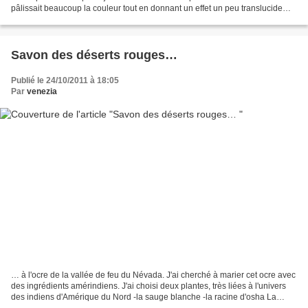
pâlissait beaucoup la couleur tout en donnant un effet un peu translucide
que j'apprécie beaucoup. Déjà,...
Savon des déserts rouges…
Publié le 24/10/2011 à 18:05
Par
venezia
… à l'ocre de la vallée de feu du Névada. J'ai cherché à marier cet ocre avec
des ingrédients amérindiens. J'ai choisi deux plantes, très liées à l'univers
des indiens d'Amérique du Nord -la sauge blanche -la racine d'osha La