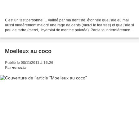
C'est un test personnel… validé par ma dentiste, étonnée que j'aie eu mal
aussi modérement malgré une rage de dents (merci le tea tree) et que j'aie si
peu de tartre (merci, l'hydrolat de menthe poivrée). Partie tout dernièrement
en voyage avec une rage...
Moelleux au coco
Publié le 08/11/2011 à 16:26
Par
venezia