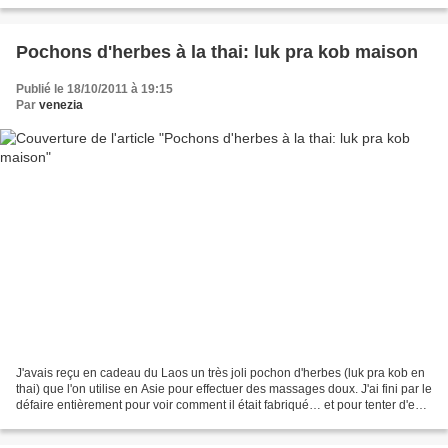
sauge blanche (salvia apiana),...
Pochons d'herbes à la thai: luk pra kob maison
Publié le 18/10/2011 à 19:15
Par
venezia
J'avais reçu en cadeau du Laos un très joli pochon d'herbes (luk pra kob en
thai) que l'on utilise en Asie pour effectuer des massages doux. J'ai fini par le
défaire entièrement pour voir comment il était fabriqué… et pour tenter d'en
faire à mon tour....