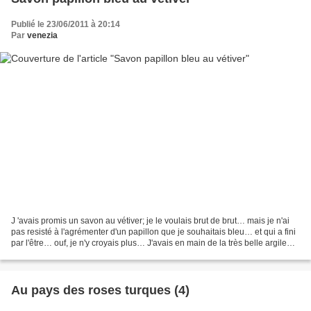
Publié le 23/06/2011 à 20:14
Par
venezia
J 'avais promis un savon au vétiver; je le voulais brut de brut… mais je n'ai
pas resisté à l'agrémenter d'un papillon que je souhaitais bleu… et qui a fini
par l'être… ouf, je n'y croyais plus… J'avais en main de la très belle argile
bleue très pâle,...
Au pays des roses turques (4)