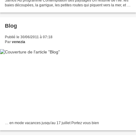
Samos Au programme Contemplation des paysages Un résumé de l'île: les
baies découpées, la garrigue, les petites routes qui piquent vers la mer, et au
milieu deux taches blanches,...
Blog
Publié le 30/06/2011 à 07:18
Par
venezia
… en mode vacances jusqu'au 17 juillet Portez vous bien