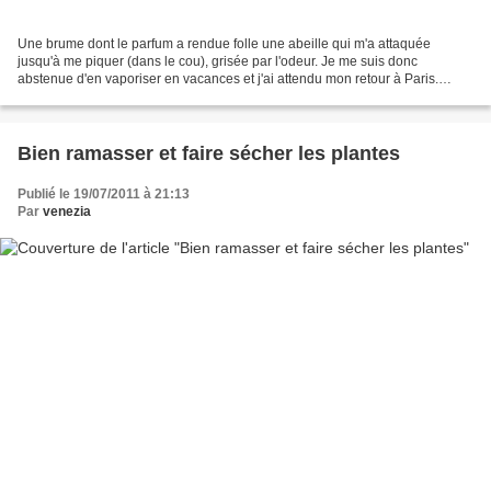
Une brume dont le parfum a rendue folle une abeille qui m'a attaquée
jusqu'à me piquer (dans le cou), grisée par l'odeur. Je me suis donc
abstenue d'en vaporiser en vacances et j'ai attendu mon retour à Paris.
Dommage, car elle donne une légère tenue...
Bien ramasser et faire sécher les plantes
Publié le 19/07/2011 à 21:13
Par
venezia