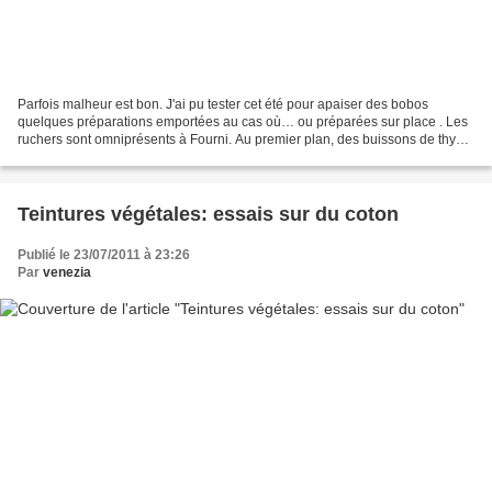
Parfois malheur est bon. J'ai pu tester cet été pour apaiser des bobos
quelques préparations emportées au cas où… ou préparées sur place . Les
ruchers sont omniprésents à Fourni. Au premier plan, des buissons de thym
Piqûre d'abeille Pour ceux et celles...
Teintures végétales: essais sur du coton
Publié le 23/07/2011 à 23:26
Par
venezia