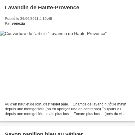
Lavandin de Haute-Provence
Publié le 29/06/2011 à 10:49
Par
venezia
Vu d'en haut et de loin, c'est violet pâle… Champs de lavandin, tôt le matin
depuis une montgolfière (on en aperçoit une en contrebas) Toujours vu
depuis une montgolfière, mais plus bas… Encore plus bas… (près du village
d'Ongles) De plus près les couleurs...
Savon papillon bleu au vétiver