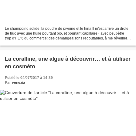
Le shampoing solide. la poudre de pivoine et le hina Il m'est arrivé un drôle
de truc avec une huile pourtant bio, et pourtant capillaire ( avec peut-être
trop d'HE?) du commerce: des démangeaisons redoutables, à me réveiller la
nuit. J'ai même dû laver...
La coralline, une algue à découvrir… et à utiliser
en cosméto
Publié le 04/07/2017 à 14:39
Par
venezia