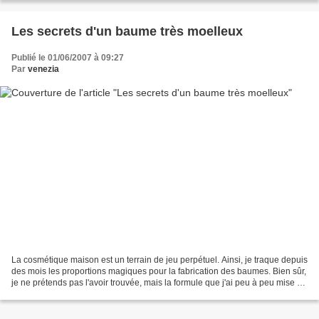
Les secrets d'un baume très moelleux
Publié le 01/06/2007 à 09:27
Par
venezia
La cosmétique maison est un terrain de jeu perpétuel. Ainsi, je traque depuis
des mois les proportions magiques pour la fabrication des baumes. Bien sûr,
je ne prétends pas l'avoir trouvée, mais la formule que j'ai peu à peu mise au
point (ainsi que le...