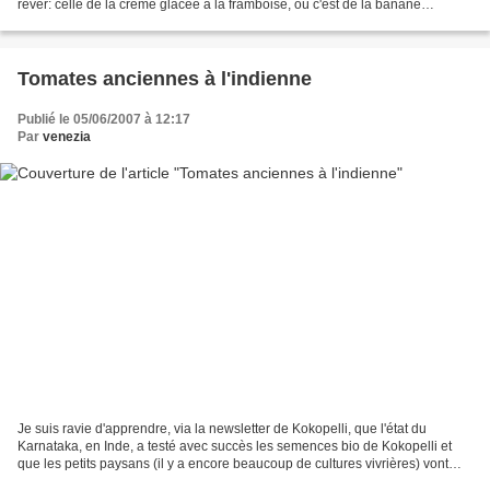
réver: celle de la crème glacée à la framboise, où c'est de la banane
congelée coupée en fines...
Tomates anciennes à l'indienne
Publié le 05/06/2007 à 12:17
Par
venezia
Je suis ravie d'apprendre, via la newsletter de Kokopelli, que l'état du
Karnataka, en Inde, a testé avec succès les semences bio de Kokopelli et
que les petits paysans (il y a encore beaucoup de cultures vivrières) vont
bientôt pouvoir en profiter. Kokopelli,...