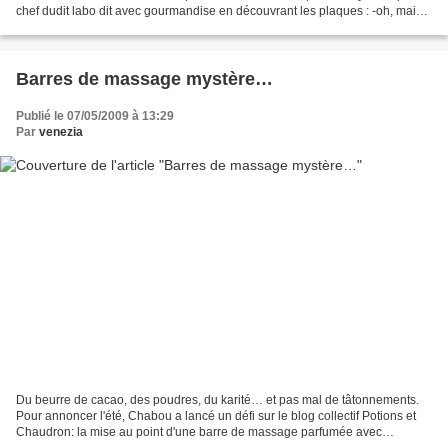
chef dudit labo dit avec gourmandise en découvrant les plaques : -oh, mais
c'est intéressant,… Ravie de...
Barres de massage mystère…
Publié le 07/05/2009 à 13:29
Par
venezia
Du beurre de cacao, des poudres, du karité… et pas mal de tâtonnements.
Pour annoncer l'été, Chabou a lancé un défi sur le blog collectif Potions et
Chaudron: la mise au point d'une barre de massage parfumée avec
seulement deux beurres, des poudres, des...