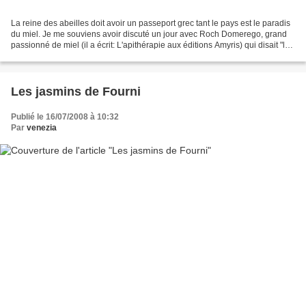
La reine des abeilles doit avoir un passeport grec tant le pays est le paradis
du miel. Je me souviens avoir discuté un jour avec Roch Domerego, grand
passionné de miel (il a écrit: L'apithérapie aux éditions Amyris) qui disait "le
meilleur miel est de...
Les jasmins de Fourni
Publié le 16/07/2008 à 10:32
Par
venezia