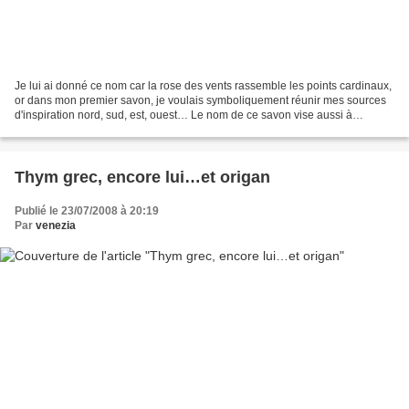
Je lui ai donné ce nom car la rose des vents rassemble les points cardinaux,
or dans mon premier savon, je voulais symboliquement réunir mes sources
d'inspiration nord, sud, est, ouest… Le nom de ce savon vise aussi à
apporter une touche de poésie au...
Thym grec, encore lui…et origan
Publié le 23/07/2008 à 20:19
Par
venezia