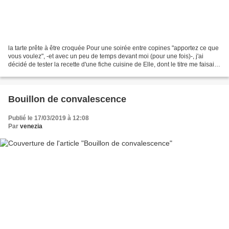
la tarte prête à être croquée Pour une soirée entre copines "apportez ce que
vous voulez", -et avec un peu de temps devant moi (pour une fois)-, j'ai
décidé de tester la recette d'une fiche cuisine de Elle, dont le titre me faisait
de l'œil: tarte aux...
Bouillon de convalescence
Publié le 17/03/2019 à 12:08
Par
venezia