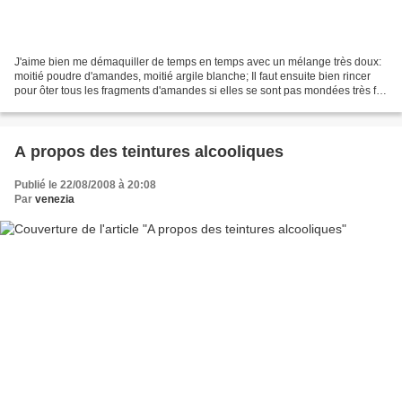
J'aime bien me démaquiller de temps en temps avec un mélange très doux:
moitié poudre d'amandes, moitié argile blanche; Il faut ensuite bien rincer
pour ôter tous les fragments d'amandes si elles se sont pas mondées très fin.
Je cherchais une façon plus...
A propos des teintures alcooliques
Publié le 22/08/2008 à 20:08
Par
venezia