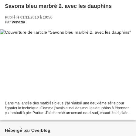
Savons bleu marbré 2. avec les dauphins
Publié le 01/11/2010 à 19:56
Par
venezia
Dans ma lancée des marbrés bleus, j'ai réalisé une deuxième série pour
fignoler la technique. Comme j'avais aussi des moules dauphins à étrenner,
ça tombait à pic. Parfum J'ai cherché un accord nord-sud, chaud-froid, clair-
foncé… bref, contrasté, d'où...
Hébergé par Overblog