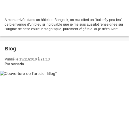
A mon arrivée dans un hôtel de Bangkok, on m'a offert un "butterfly pea tea"
de bienvenue d'un bleu si incroyable que je me suis aussitôt renseignée sur
l'origine de cette couleur magnifique, purement végétale, ai-je découvert.
Elle provient d'une fleur...
Blog
Publié le 15/11/2010 à 21:13
Par
venezia