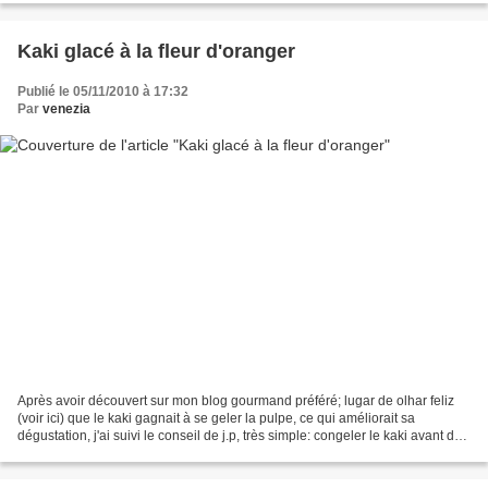
Kaki glacé à la fleur d'oranger
Publié le 05/11/2010 à 17:32
Par
venezia
Après avoir découvert sur mon blog gourmand préféré; lugar de olhar feliz
(voir ici) que le kaki gagnait à se geler la pulpe, ce qui améliorait sa
dégustation, j'ai suivi le conseil de j.p, très simple: congeler le kaki avant de
s'en régaler en sorbet....