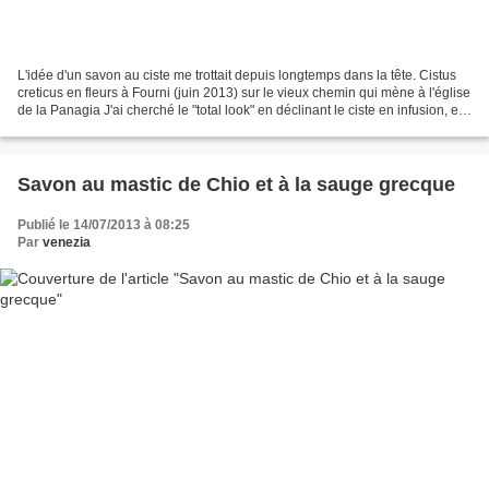
L'idée d'un savon au ciste me trottait depuis longtemps dans la tête. Cistus
creticus en fleurs à Fourni (juin 2013) sur le vieux chemin qui mène à l'église
de la Panagia J'ai cherché le "total look" en déclinant le ciste en infusion, en
teinture et en...
Savon au mastic de Chio et à la sauge grecque
Publié le 14/07/2013 à 08:25
Par
venezia