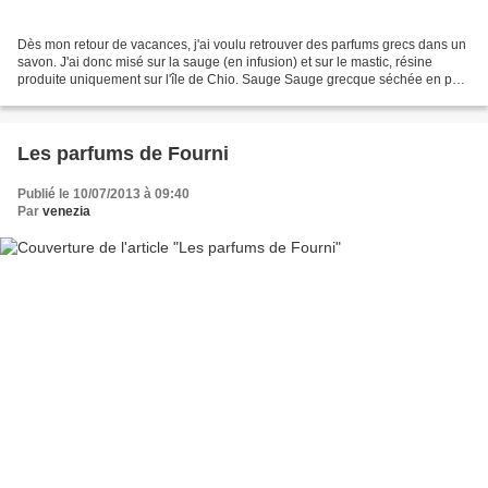
Dès mon retour de vacances, j'ai voulu retrouver des parfums grecs dans un
savon. J'ai donc misé sur la sauge (en infusion) et sur le mastic, résine
produite uniquement sur l'île de Chio. Sauge Sauge grecque séchée en petit
fagot et sa poudre de feuilles,...
Les parfums de Fourni
Publié le 10/07/2013 à 09:40
Par
venezia