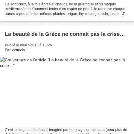
Ce sont ceux, à la fois âpres et chauds, de la guarrigue et du maquis
méditerranéens. Comment tenter d'en capter un peu ? Je ramasse chaque
année à peu près les mêmes plantes: origan, thym, sauge, ciste, jasmin. J'en
parle régulièrement depuis l'ouverture...
La beauté de la Grèce ne connait pas la crise…
Publié le 08/07/2013 à 13:26
Par
venezia
C'est le slogan, très réussi, imaginé par deux agences de pub (pour plus de