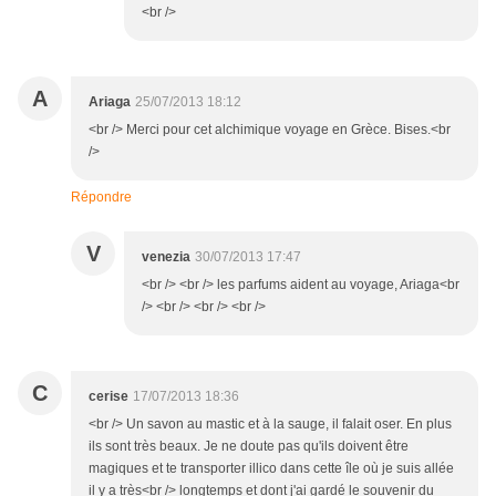
<br />
A
Ariaga
25/07/2013 18:12
<br /> Merci pour cet alchimique voyage en Grèce. Bises.<br
/>
Répondre
V
venezia
30/07/2013 17:47
<br /> <br /> les parfums aident au voyage, Ariaga<br
/> <br /> <br /> <br />
C
cerise
17/07/2013 18:36
<br /> Un savon au mastic et à la sauge, il falait oser. En plus
ils sont très beaux. Je ne doute pas qu'ils doivent être
magiques et te transporter illico dans cette île où je suis allée
il y a très<br /> longtemps et dont j'ai gardé le souvenir du