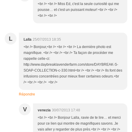
<br /> <br /> Miss Ed, c'est la seule curiosité qui me
pousse… et c'est un puissant moteur! <br /> <br />
<br /> <br />
L
Lalla
25/07/2013 18:35
<br /> Bonjour,<br /> <br /> <br /> La dernière photo est
magnifique. <br /> <br /> <br /> Ta façon de procéder me
rappelle celle-ci:
http://www.daybreaklavenderfarm.com/store/DAYBREAK-S-
SOAP-COLLECTION-c-330.html<br /> <br /> <br /> Ils font des
infusions concentrées pour mieux fixer certaines odeurs.<br
/> <br /> <br /> <br />
Répondre
V
venezia
30/07/2013 17:48
<br /> <br /> Bonjour Lalla, ravie de te lire… et merci
pour ce lien qui montre de magnifiques savons. Je
vais aller y regarder de plus près.<br /> <br /> <br />