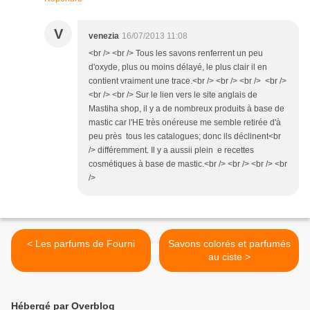
V
venezia
16/07/2013 11:08
<br /> <br /> Tous les savons renferrent un peu
d'oxyde, plus ou moins délayé, le plus clair il en
contient vraiment une trace.<br /> <br /> <br /> <br />
<br /> <br /> Sur le lien vers le site anglais de
Mastiha shop, il y a de nombreux produits à base de
mastic car l'HE très onéreuse me semble retirée d'à
peu près tous les catalogues; donc ils déclinent<br
/> différemment. Il y a aussii plein e recettes
cosmétiques à base de mastic.<br /> <br /> <br /> <br
/>
< Les parfums de Fourni
Savons colorés et parfumés
au ciste >
Hébergé par Overblog