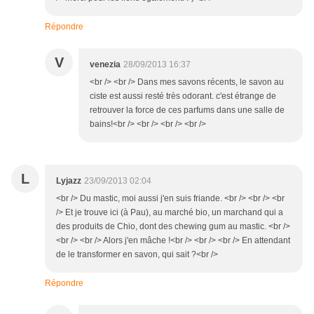
Répondre
V
venezia
28/09/2013 16:37
<br /> <br /> Dans mes savons récents, le savon au
ciste est aussi resté très odorant. c'est étrange de
retrouver la force de ces parfums dans une salle de
bains!<br /> <br /> <br /> <br />
L
Lyjazz
23/09/2013 02:04
<br /> Du mastic, moi aussi j'en suis friande. <br /> <br /> <br
/> Et je trouve ici (à Pau), au marché bio, un marchand qui a
des produits de Chio, dont des chewing gum au mastic. <br />
<br /> <br /> Alors j'en mâche !<br /> <br /> <br /> En attendant
de le transformer en savon, qui sait ?<br />
Répondre