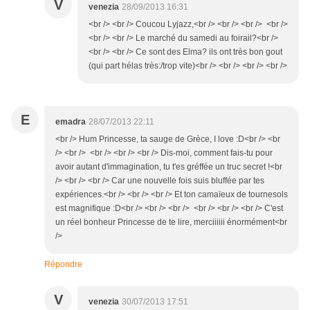
V
venezia
28/09/2013 16:31
<br /> <br /> Coucou Lyjazz,<br /> <br /> <br /> <br />
<br /> <br /> Le marché du samedi au foirail?<br />
<br /> <br /> Ce sont des Elma? ils ont très bon gout
(qui part hélas très:/trop vite)<br /> <br /> <br /> <br />
E
emadra
28/07/2013 22:11
<br /> Hum Princesse, ta sauge de Grèce, I love :D<br /> <br
/> <br /> <br /> <br /> <br /> Dis-moi, comment fais-tu pour
avoir autant d'immagination, tu t'es gréffée un truc secret !<br
/> <br /> <br /> Car une nouvelle fois suis bluffée par tes
expériences.<br /> <br /> <br /> Et ton camaïeux de tournesols
est magnifique :D<br /> <br /> <br /> <br /> <br /> <br /> C'est
un réel bonheur Princesse de te lire, merciiiiii énormément<br
/>
Répondre
V
venezia
30/07/2013 17:51