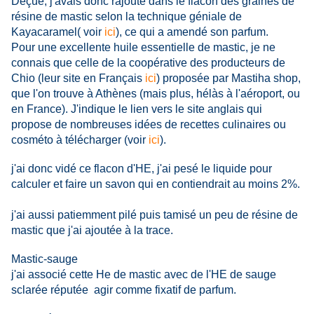
Déçue, j'avais donc rajouté dans le flacon des graines de
résine de mastic selon la technique géniale de
Kayacaramel( voir
ici
), ce qui a amendé son parfum.
Pour une excellente huile essentielle de mastic, je ne
connais que celle de la coopérative des producteurs de
Chio (leur site en Français
ici
) proposée par Mastiha shop,
que l'on trouve à Athènes (mais plus, hélàs à l'aéroport, ou
en France). J'indique le lien vers le site anglais qui
propose de nombreuses idées de recettes culinaires ou
cosméto à télécharger (voir
ici
).
j'ai donc vidé ce flacon d'HE, j'ai pesé le liquide pour
calculer et faire un savon qui en contiendrait au moins 2%.
j'ai aussi patiemment pilé puis tamisé un peu de résine de
mastic que j'ai ajoutée à la trace.
Mastic-sauge
j'ai associé cette He de mastic avec de l'HE de sauge
sclarée réputée agir comme fixatif de parfum.