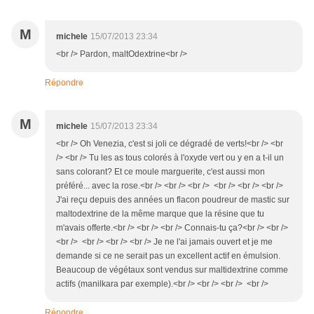
M
michele
15/07/2013 23:34
<br /> Pardon, maltOdextrine<br />
Répondre
M
michele
15/07/2013 23:34
<br /> Oh Venezia, c'est si joli ce dégradé de verts!<br /> <br
/> <br /> Tu les as tous colorés à l'oxyde vert ou y en a t-il un
sans colorant? Et ce moule marguerite, c'est aussi mon
préféré... avec la rose.<br /> <br /> <br /> <br /> <br /> <br />
J'ai reçu depuis des années un flacon poudreur de mastic sur
maltodextrine de la même marque que la résine que tu
m'avais offerte.<br /> <br /> <br /> Connais-tu ça?<br /> <br />
<br /> <br /> <br /> <br /> Je ne l'ai jamais ouvert et je me
demande si ce ne serait pas un excellent actif en émulsion.
Beaucoup de végétaux sont vendus sur maltidextrine comme
actifs (manilkara par exemple).<br /> <br /> <br /> <br />
Répondre