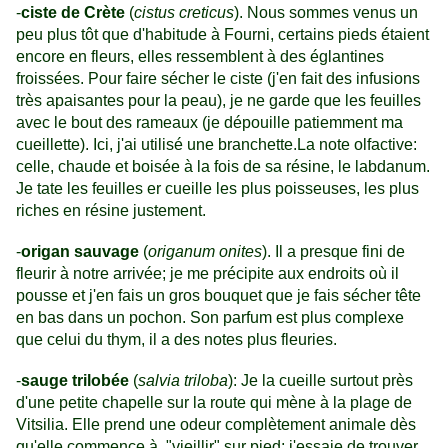
-
ciste de Crète
(
cistus creticus
). Nous sommes venus un
peu plus tôt que d'habitude à Fourni, certains pieds étaient
encore en fleurs, elles ressemblent à des églantines
froissées. Pour faire sécher le ciste (j'en fait des infusions
très apaisantes pour la peau), je ne garde que les feuilles
avec le bout des rameaux (je dépouille patiemment ma
cueillette). Ici, j'ai utilisé une branchette.La note olfactive:
celle, chaude et boisée à la fois de sa résine, le labdanum.
Je tate les feuilles er cueille les plus poisseuses, les plus
riches en résine justement.
-
origan sauvage
(
origanum onites
). Il a presque fini de
fleurir à notre arrivée; je me précipite aux endroits où il
pousse et j'en fais un gros bouquet que je fais sécher tête
en bas dans un pochon. Son parfum est plus complexe
que celui du thym, il a des notes plus fleuries.
-
sauge trilobée
(
salvia triloba
): Je la cueille surtout près
d'une petite chapelle sur la route qui mène à la plage de
Vitsilia. Elle prend une odeur complètement animale dès
qu'elle commence à "vieillir" sur pied; j'essaie de trouver