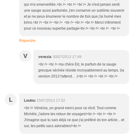
qui m'a emerveillée.<br /> <br /> <br /> Je n'est jamais senti
une sauge aussi parfumée, j'en conserve un sublime souvenir
et je ne peux énumerer le nombre de fois que j'ai humé mes
brins.<br /> <br /> <br /> <br /> <br /> <br /> Merci infiniment
pour ce nouveau superbe partage<br /> <br /> <br /> <br />
Répondre
V
venezia
30/07/2013 17:49
<br /> <br /> ma chère Ed, le parfum de la sauge
grecque séchée résiste incroyablement au temps. (la
version 2013 t'attend… )<br /> <br /> <br /> <br />
L
Loulou
15/07/2013 17:02
<br /> Vénézia, un grand merci pour ce récit. Tout comme
Michèle, j'adore tes retour de voyages!<br /> <br /> <br />
J'imagine que tu sais déjà ce que j'ai préféré ds ton article... et
oui, tes petits sacs adorables!<br />