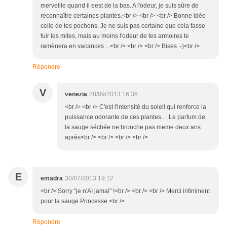
merveille quand il eest de la bas. A l'odeur, je suis sûre de
reconnaître certaines plantes.<br /> <br /> <br /> Bonne idée
celle de tes pochons. Je ne suis pas certaine que cela fasse
fuir les mites, mais au moins l'odeur de tes armoires te
ramènera en vacances ...<br /> <br /> <br /> Bises :-)<br />
Répondre
V
venezia
28/09/2013 16:36
<br /> <br /> C'est l'intensité du soleil qui renforce la
puissance odorante de ces plantes… Le parfum de
la sauge séchée ne bronche pas meme deux ans
après<br /> <br /> <br /> <br />
E
emadra
30/07/2013 19:12
<br /> Sorry "je n'AI jamai" !<br /> <br /> <br /> Merci infiniment
pour la sauge Princesse <br />
Répondre