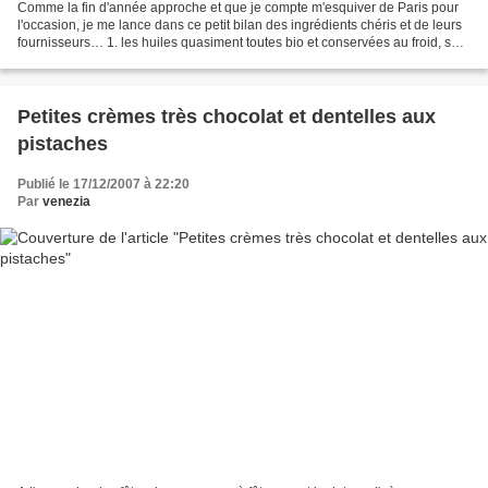
Comme la fin d'année approche et que je compte m'esquiver de Paris pour
l'occasion, je me lance dans ce petit bilan des ingrédients chéris et de leurs
fournisseurs… 1. les huiles quasiment toutes bio et conservées au froid, sauf
le jojoba. Je n'ose pas...
Petites crèmes très chocolat et dentelles aux
pistaches
Publié le 17/12/2007 à 22:20
Par
venezia