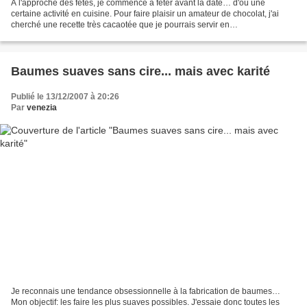
A l'approche des fêtes, je commence à fêter avant la date… d'où une
certaine activité en cuisine. Pour faire plaisir un amateur de chocolat, j'ai
cherché une recette très cacaotée que je pourrais servir en
accompagnement de fruits, note fraîcheur que...
Baumes suaves sans cire... mais avec karité
Publié le 13/12/2007 à 20:26
Par
venezia
Je reconnais une tendance obsessionnelle à la fabrication de baumes…
Mon objectif: les faire les plus suaves possibles. J'essaie donc toutes les