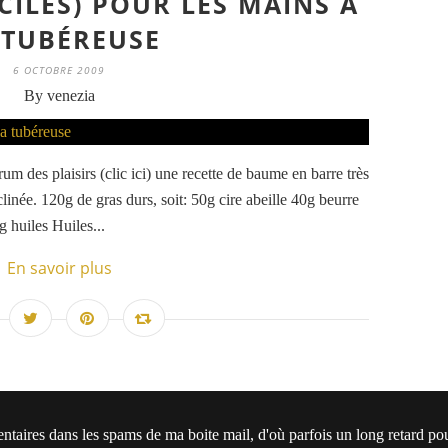
CILES) POUR LES MAINS À
 TUBÉREUSE
6 OCTOBRE 2009
By venezia
um des plaisirs (clic ici) une recette de baume en barre très
linée. 120g de gras durs, soit: 50g cire abeille 40g beurre
 huiles Huiles...
En savoir plus
entaires dans les spams de ma boite mail, d'où parfois un long retard 