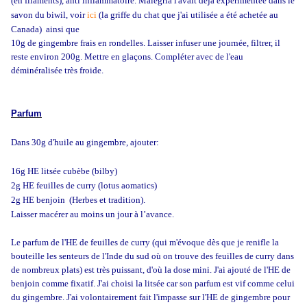
(en filaments), anti inflammatoire. Malégria l'avait déjà expérimentée dans le
savon du biwil, voir
ici
(la griffe du chat que j'ai utilisée a été achetée au
Canada) ainsi que
10g de gingembre frais en rondelles. Laisser infuser une journée, filtrer, il
reste environ 200g. Mettre en glaçons. Compléter avec de l'eau
déminéralisée très froide.
Parfum
Dans 30g d'huile au gingembre, ajouter:
16g HE litsée cubèbe (bilby)
2g HE feuilles de curry (lotus aomatics)
2g HE benjoin (Herbes et tradition).
Laisser macérer au moins un jour à l’avance.
Le parfum de l'HE de feuilles de curry (qui m'évoque dès que je renifle la
bouteille les senteurs de l'Inde du sud où on trouve des feuilles de curry dans
de nombreux plats) est très puissant, d'où la dose mini. J'ai ajouté de l'HE de
benjoin comme fixatif. J'ai choisi la litsée car son parfum est vif comme celui
du gingembre. J'ai volontairement fait l'impasse sur l'HE de gingembre pour