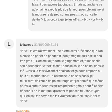
faisant des savons (quoique… ) mais autant faire ce
qu'on aime avec le plus de ferveur possible, même si
la mousse reste peu sur ma peau… ou sur celle
de<br /> tous ceux à qui je les offre…<br /> <br /> <br
/>
L
lolitarose
21/10/2009 21:51
<br /> On croirait vraiment une pierre semi précieuse que l'on
a envie de porter en pendentif (bon j'imagine qu'il est un peu
trop gros !). Comme toi j'adore le gingembre et j'aime sentir
son odeur au<br /> petit matin : dans la salle de bains, dans le
thé. C'est à la fois vivifiant et apaisant et ça nous emporte au
bout du monde.<br /> En revanche je ne sais pas si je
réutiliserai de l'huile de palme rouge car j'ai trouvé que même
après la cure l'odeur restait très présente ; mais peut-être cela
dépend-il de la marque, qu'en<br /> penses-tu ?<br /> Quoi
qu'il en soit ton savon me fait vraiment de l'oeil <br /> <br />
<br />
Répondre