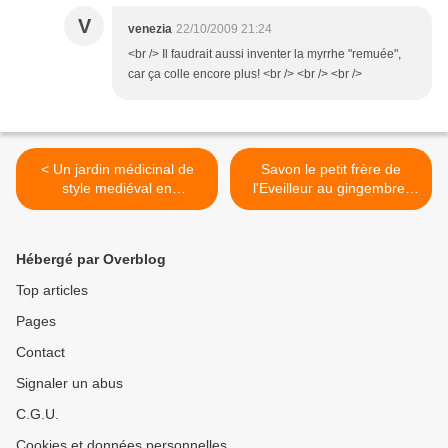
V
venezia
22/10/2009 21:24
<br /> Il faudrait aussi inventer la myrrhe "remuée",
car ça colle encore plus! <br /> <br /> <br />
< Un jardin médicinal de
Savon le petit frère de
style mediéval en
l'Eveilleur au gingembre-
Allemagne
tulsi-urucu >
Hébergé par Overblog
Top articles
Pages
Contact
Signaler un abus
C.G.U.
Cookies et données personnelles