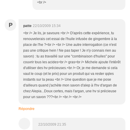
<br />
P
patte
22/10/2009 15:34
<br /> Je lis, je savoure.<br /> D'après cette expérience, tu
renouvelerais cet essai de l'huile infusée de gingembre à la
place de l'he ?<br /> <br /> Une autre interrogation (ce n'est
pas une critique hein ! Ne pas taper ! Je n'y connais rien au
savon) : tu as travaillé sur une "combinaison d'huiles" pour
couvrir tous les acides<br /> gras<br /> Michele ajoute l'intérêt
d'utiliser des hv précieuses.<br /> Or, je me demande si cela
vaut le coup (et le prix) pour un produit qui va rester qqles
instants sur la peau <br /> Une question que je me pose
d'ailleurs quand j'achète mon savon d'alep à l'hv d'argan de
chez Alepia...Doux certes, mais l'argan, une hv si précieuse
pour un savon ???<br /> <br /> <br />
Répondre
22/10/2009 21:35