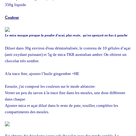
350g liquide
C
ouleur
Le mica masque presque la poudre d'acai, plus rosée, qu'on aperçoit en bas à gauche
Diluer dans 30g environ d'eau déminéralisée, le contenu de 10 gélules d’açai
(anti oxydant puissant) et 5g de mica TKB australian amber. On obtient un
chocolat très sombre.
A la trace fine, ajouter l’huile gingembre +HE
Ensuite, j'ai composé les couleurs sur le mode aléatoire:
Verser un peu du savon à la trace fine dans les moules, une dose différente
dans chaque.
Ajouter mica et açai dilué dans le reste de pate, touiller, compléter les
compartiments des moules.
J'ai obtenu des bicolores jaune vif-chocolat avec des ronds cerclés. Le