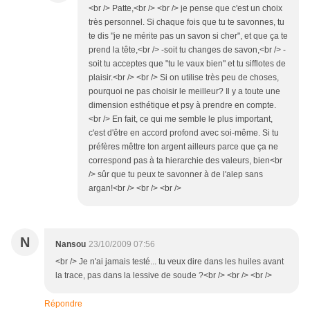
<br /> Patte,<br /> <br /> je pense que c'est un choix
très personnel. Si chaque fois que tu te savonnes, tu
te dis "je ne mérite pas un savon si cher", et que ça te
prend la tête,<br /> -soit tu changes de savon,<br /> -
soit tu acceptes que "tu le vaux bien" et tu sifflotes de
plaisir.<br /> <br /> Si on utilise très peu de choses,
pourquoi ne pas choisir le meilleur? Il y a toute une
dimension esthétique et psy à prendre en compte.
<br /> En fait, ce qui me semble le plus important,
c'est d'être en accord profond avec soi-même. Si tu
préfères mêttre ton argent ailleurs parce que ça ne
correspond pas à ta hierarchie des valeurs, bien<br
/> sûr que tu peux te savonner à de l'alep sans
argan!<br /> <br /> <br />
N
Nansou
23/10/2009 07:56
<br /> Je n'ai jamais testé... tu veux dire dans les huiles avant
la trace, pas dans la lessive de soude ?<br /> <br /> <br />
Répondre