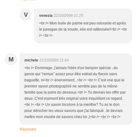
V
venezia
22/10/2009 21:25
<br /> Mon huile de palme est peu odorante et après
le passgae de la soude, elle est ratiboisée!!<br /> <br
/> <br />
M
michele
21/10/2009 21:44
<br /> Dommage, j'aimais l'idée d'un benjoin spécial , du
genre qui "remue" assez pour être extrait du flacon sans
baguette, ni<br /> énervement...<br /> <br /> C'est vrai que le
premier savon photographié ne semble pas de la même
famille que la paire du dessous.<br /> Tu devrais les offrir par
deux. C'est vraiment très original voire inquiétant ce regard.
<br /> <br /> Un savon bicolore à la menthe? Tu as le don
pour dénicher les vieux savons que j'ai fabriqué. Je devrais
mettre mon musée de savons chez toi ;)<br /> <br /> <br />
Répondre