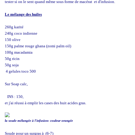
tester si on le sent quand même sous forme de macérat et d'infusion.
Le mélange des huiles
260g karité
240g coco indienne
150 olive
150g palme rouge ghana (zomi palm oil)
100g macadamia
50g ricin
50g soja
4 gelules toco 500
Sur Soap calc,
INS : 150,
et j'ai réussi à emplir les cases des huit acides gras.
la soude mélangée à l'infusion: couleur orangée
Soude pour un surgras à (6-7)