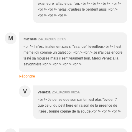
extérieure affadie par l'air. <br /> <br /> <br /> <br />
<br /> <br /> hélàs, d'autres le perdent aussi!<br />
<br /> <br /> <br />
M
michele
24/10/2009 23:09
<br /> Il n'est finalement pas si "strange" l'éveilleur.<br /> Il est
même joli comme un galet poli.<br /> <br /> Je n'ai pas encore
testé sa mousse mais il sent vraiment bon. Merci Venezia la
savonnière!<br /> <br /> <br /> <br />
Répondre
V
venezia
25/10/2009 08:56
<br /> Je pense que son parfum est plus "évident"
que celui du petit frère en raison de la préence de
litsée , bonne copine de la soude.<br /> <br /> <br />