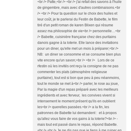
<br /> Patte,<br /> <br /> j'ai refait des savons à l'huile
de gingembre, mais avec d'autres combinaisons.<br
/> <br /> Pour ta question sur le choix des huiles et
leur coût, je te parlerai du Festin de Babette, le film
tiré d'un petit roman de karen Blixen qui résume
assez ma philosophie de vie<br /> personnelle…<br
/> Babette, cuisinière française chez des puritains
danois gagne à la loterie. Elle lance des invitations
pour un diner, qu'elle met un mois à préparer;<br />
NB: un diner se consomme et se consume bien plus
vite encore qu'un savon;<br /> <br /> Lors de ce
rfestin où les invités ont reçu la consigne de ne pas
commenter les plats (atmosphère religieuse
puritaine), tout est si bon que peu à peu néanmoins,
tout le monde se met à<br /> parler, le rose au joue,
Par la magie d'un repas préparé avec les meilleurs
ingrédients et avec ferveur, les convives vivent si
intensement le moment présent qu'ils en oublient
les<br /> querelles passées.<br /> a la fin, les
patronnes de Babette lui demandent : et à propos
qu'allez vous faire de vos gains à la loterie?<br /> -
mais tout est passé dans le repas, répond Babette.
<br /> <br /> Je ne dis pas que je tiens à me ruiner en