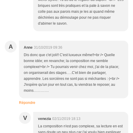
briques sont très pratiques et la pate à savon ne
colle pas aux parois mais je les ai quand même
déchirées au démoulage pour ne pas risquer
d'abimer le savon.
A
Anne
31/10/2019 09:36
Dis donc que c'et joli!! C'est luxueux même!!<br /> Quelle
bonne idée; en revanche; la composition me semble
complexe!<br /> Tu pourrais venir chez moi, j'ai de la place;
on organiserait des stages…..C'et bien de partager,
apprendre. Les sorcières ne sont pas si méchantes :-)<br />
J'espère qu'un jour en tout cas, tu viendras te reposer, au
moins………….
Répondre
V
venezia
02/11/2019 18:13
La composition n'est pas complexe, sa lecture en est
sans doute un peu plus car j'ai voulu bien expliquer