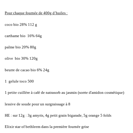
Pour chaque fournée de 400g d’huiles :
coco bio 28% 112 g
carthame bio 16% 64g
palme bio 20% 80g
olive bio 30% 120g
beurre de cacao bio 6% 24g
1 gelule toco 500
1 petite cuillère à café de natrasorb au jasmin (sorrte d'amidon cosmétique)
lessive de soude pour un surgraissage à 8
HE : sur 12g : 3g amyris, 4g petit grain bigarade, 5g orange 5 folds
Elixir star of bethleem dans la première fournée grise