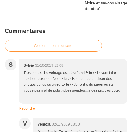
Commentaires
Ajouter un commentaire
S
Sylvie
31/10/2019 12:08
Tres beaux ! Le veinage est très réussi !<br /> Ils vont faire
des heureux pour Noël !<br /> Bonne idee d utiliser des
briques de jus ou autre ...<br /> Je rentre du japon ou j ai
trouvé pas mal de pots , tubes souples....a des prix tres doux
...
Répondre
V
venezia
02/11/2019 18:10
Merci Sylvie. Tu as dû te régaler au Japon! <br /> Les