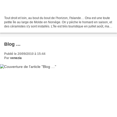
Tout droit et loin, au bout du bout de l'horizon, l'Islande… Ona est une toute
petite île au large de Molde en Norvège. On y pèche le homard en saison, et
des céramistes s'y sont installés. L'île est très touristique en juillet août, mais
à peine une...
Blog …
Publié le 20/09/2010 à 15:44
Par
venezia