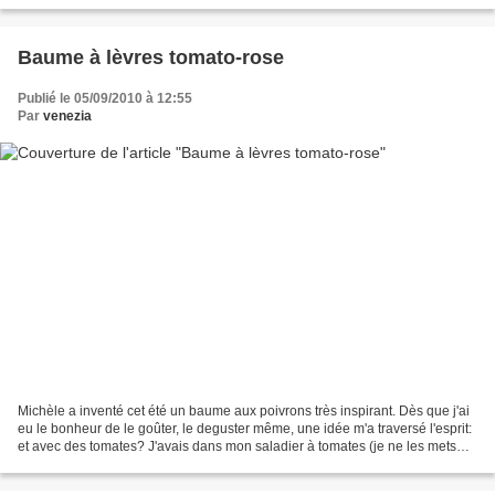
Baume à lèvres tomato-rose
Publié le 05/09/2010 à 12:55
Par
venezia
Michèle a inventé cet été un baume aux poivrons très inspirant. Dès que j'ai
eu le bonheur de le goûter, le deguster même, une idée m'a traversé l'esprit:
et avec des tomates? J'avais dans mon saladier à tomates (je ne les mets
jamais au froid), deux...