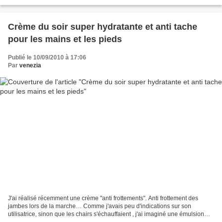
abimées Parfum Dans 4g macérat...
Crème du soir super hydratante et anti tache
pour les mains et les pieds
Publié le 10/09/2010 à 17:06
Par
venezia
J'ai réalisé récemment une crème "anti frottements". Anti frottement des
jambes lors de la marche… Comme j'avais peu d'indications sur son
utilisatrice, sinon que les chairs s'échauffaient , j'ai imaginé une émulsion
minimaliste mais protectrice. En la...