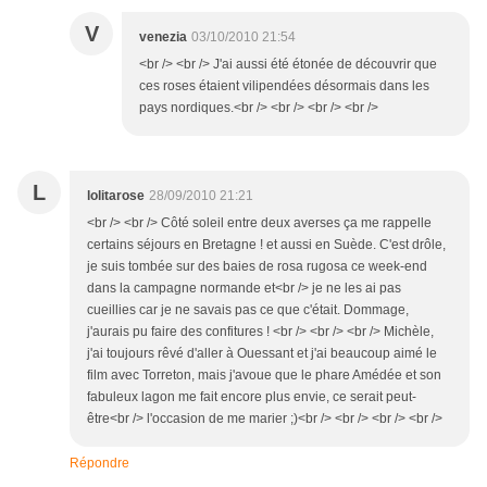
V
venezia
03/10/2010 21:54
<br /> <br /> J'ai aussi été étonée de découvrir que
ces roses étaient vilipendées désormais dans les
pays nordiques.<br /> <br /> <br /> <br />
L
lolitarose
28/09/2010 21:21
<br /> <br /> Côté soleil entre deux averses ça me rappelle
certains séjours en Bretagne ! et aussi en Suède. C'est drôle,
je suis tombée sur des baies de rosa rugosa ce week-end
dans la campagne normande et<br /> je ne les ai pas
cueillies car je ne savais pas ce que c'était. Dommage,
j'aurais pu faire des confitures ! <br /> <br /> <br /> Michèle,
j'ai toujours rêvé d'aller à Ouessant et j'ai beaucoup aimé le
film avec Torreton, mais j'avoue que le phare Amédée et son
fabuleux lagon me fait encore plus envie, ce serait peut-
être<br /> l'occasion de me marier ;)<br /> <br /> <br /> <br />
Répondre