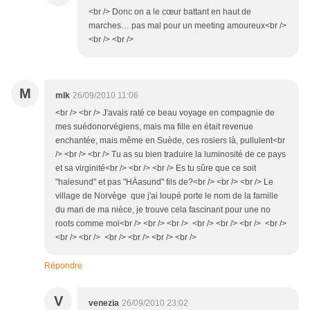
<br /> Donc on a le cœur battant en haut de
marches… pas mal pour un meeting amoureux<br />
<br /> <br />
M
mlk
26/09/2010 11:06
<br /> <br /> J'avais raté ce beau voyage en compagnie de
mes suédonorvégiens, mais ma fille en était revenue
enchantée, mais même en Suède, ces rosiers là, pullulent<br
/> <br /> <br /> Tu as su bien traduire la luminosité de ce pays
et sa virginité<br /> <br /> <br /> Es tu sûre que ce soit
"halesund" et pas "HÄasund" fils de?<br /> <br /> <br /> Le
village de Norvège que j'ai loupé porte le nom de la famille
du mari de ma nièce, je trouve cela fascinant pour une no
roots comme moi<br /> <br /> <br /> <br /> <br /> <br /> <br />
<br /> <br /> <br /> <br /> <br /> <br />
Répondre
V
venezia
26/09/2010 23:02