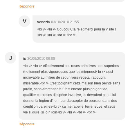
Répondre
V
venezia
03/10/2010 21:55
<br /> <br /> Coucou Claire et merci pour la visite !
<br /> <br /> <br /> <br />
J
jp
30/09/2010 09:08
<br /> <br /> effectivement ces roses primitives sont superbes
(nettement plus vigoureuses que les miennes)<br /> c'est
incroyable au milieu de cet univers végétal rabougri,
misérable.<br /> C'est poignant cette maison bien peinte sans
jardin, sans arbres<br /> C'est encore plus poigant de
qualifier ces roses d'espèce invasive, ils devraient plutot lui
donner la légion d'honneur d'accepter de pousser dans des
condition pareilles<br /> ça me rapelle Terreneuve, et cette
vie si dure, si loin loin<br /> <br /> <br /> <br />
Répondre