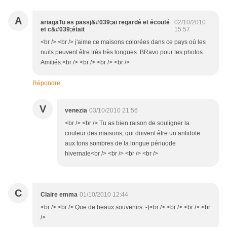
A
ariagaTu es passj&#039;ai regardé et écouté
02/10/2010
et c&#039;était
15:57
<br /> <br /> j'aime ce maisons colorées dans ce pays où les
nuits peuvent être très très longues. BRavo pour tes photos.
Amitiés.<br /> <br /> <br /> <br />
Répondre
V
venezia
03/10/2010 21:56
<br /> <br /> Tu as bien raison de souligner la
couleur des maisons, qui doivent être un antidote
aux tons sombres de la longue périuode
hivernale<br /> <br /> <br /> <br />
C
Claire emma
01/10/2010 12:44
<br /> <br /> Que de beaux souvenirs :-)<br /> <br /> <br /> <br
/>