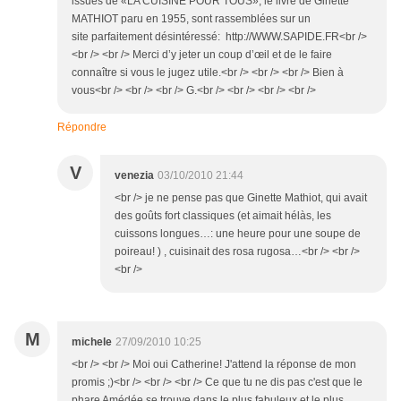
issues de «LA CUISINE POUR TOUS», le livre de Ginette
MATHIOT paru en 1955, sont rassemblées sur un
site parfaitement désintéressé: http://WWW.SAPIDE.FR<br />
<br /> <br /> Merci d’y jeter un coup d’œil et de le faire
connaître si vous le jugez utile.<br /> <br /> <br /> Bien à
vous<br /> <br /> <br /> G.<br /> <br /> <br /> <br />
Répondre
V
venezia
03/10/2010 21:44
<br /> je ne pense pas que Ginette Mathiot, qui avait
des goûts fort classiques (et aimait hélàs, les
cuissons longues…: une heure pour une soupe de
poireau! ) , cuisinait des rosa rugosa…<br /> <br />
<br />
M
michele
27/09/2010 10:25
<br /> <br /> Moi oui Catherine! J'attend la réponse de mon
promis ;)<br /> <br /> <br /> Ce que tu ne dis pas c'est que le
phare Amédée se trouve dans le plus fabuleux et le plus