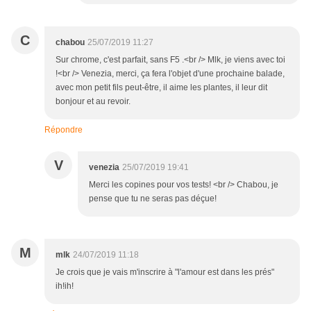
C
chabou
25/07/2019 11:27
Sur chrome, c'est parfait, sans F5 .<br /> Mlk, je viens avec toi
!<br /> Venezia, merci, ça fera l'objet d'une prochaine balade,
avec mon petit fils peut-être, il aime les plantes, il leur dit
bonjour et au revoir.
Répondre
V
venezia
25/07/2019 19:41
Merci les copines pour vos tests! <br /> Chabou, je
pense que tu ne seras pas déçue!
M
mlk
24/07/2019 11:18
Je crois que je vais m'inscrire à "l'amour est dans les prés"
ih!ih!