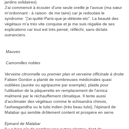
jardins solidaires).
J'ai commencé à écouter d'une seule oreille je l'avoue (ma sœur
m'ordonnant - à raison- de me taire) car je redoutais le
syndrome: "j'ai-quitté-Paris-que-je-déteste-etc". La beauté des
végétaux m'a très vite conquise et je me suis régalée de ses
explications car tout est très pensé, réfléchi, sans dictats
outranciers.
Mauves
Camomilles nobles
Verveine citronnelle ou premier plan et verveine officinale à droite
Fabien Gordon a planté de nombreuses médicinales quasi
oubliées (aunée ou agripaume par exemple), plaide pour
l'utilisation de la pâquerette en remplacement de l'arnica
malmené par le réchauffement climatique. Il tente aussi
d'acclimater des végétaux comme le schisandra chinois,
l'ashwagandha ou le tulsi indien (très beau tulsi), l'épinard de
Malabar qui semble drôlement content et prospère en serre.
Epinard de Malabar