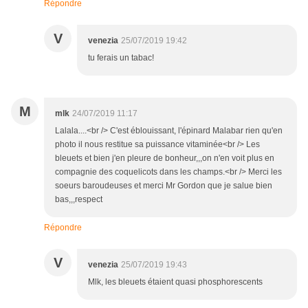
Répondre
V
venezia
25/07/2019 19:42
tu ferais un tabac!
M
mlk
24/07/2019 11:17
Lalala....<br /> C'est éblouissant, l'épinard Malabar rien qu'en
photo il nous restitue sa puissance vitaminée<br /> Les
bleuets et bien j'en pleure de bonheur,,,on n'en voit plus en
compagnie des coquelicots dans les champs.<br /> Merci les
soeurs baroudeuses et merci Mr Gordon que je salue bien
bas,,,respect
Répondre
V
venezia
25/07/2019 19:43
Mlk, les bleuets étaient quasi phosphorescents