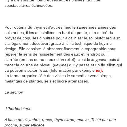
Il y a bien sûr de nombreuses autres plantes, dont de
spectaculaires échinacées:
Pour obtenir du thym et d'autres méditerranéennes amies des
sols arides, il les a installées en haut de pente, et a utilisé du
broyat de coquilles d'huitres pour alcaliniser le sol plutôt argileux.
J'ai également découvert grâce à lui la technique du keyline
design. Elle consiste à observer finement la topographie pour
repérer le sens de ruissellement des eaux et l'endroit où il
s'arrète (en bas ou au creux d'un relief), c'est le
keypoint
, puis à
tracer la courbe de niveau (
keyline
) qui y passe et un fin sillon qui
va pouvoir stocker l'eau. (Information par exemple
ici).
La ferme organise l'été des visites le samedi et vend sirops,
mélanges de plantes, sels et sucre aromatisés.
Le séchoir
L'herboristerie
A base de sisymbre, ronce, thym citron, mauve. Testé par une
proche, super efficace.