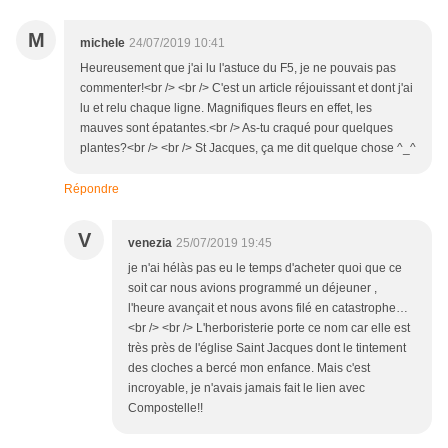
M
michele
24/07/2019 10:41
Heureusement que j'ai lu l'astuce du F5, je ne pouvais pas
commenter!<br /> <br /> C'est un article réjouissant et dont j'ai
lu et relu chaque ligne. Magnifiques fleurs en effet, les
mauves sont épatantes.<br /> As-tu craqué pour quelques
plantes?<br /> <br /> St Jacques, ça me dit quelque chose ^_^
Répondre
V
venezia
25/07/2019 19:45
je n'ai hélàs pas eu le temps d'acheter quoi que ce
soit car nous avions programmé un déjeuner ,
l'heure avançait et nous avons filé en catastrophe…
<br /> <br /> L'herboristerie porte ce nom car elle est
très près de l'église Saint Jacques dont le tintement
des cloches a bercé mon enfance. Mais c'est
incroyable, je n'avais jamais fait le lien avec
Compostelle!!