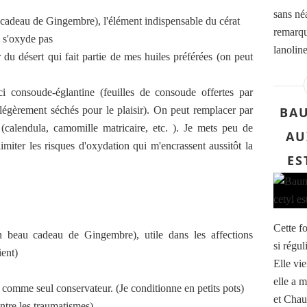
sans né
n cadeau de Gingembre), l'élément indispensable du cérat
remarqu
e s'oxyde pas
lanoline
ier du désert qui fait partie de mes huiles préférées (on peut
ci consoude-églantine (feuilles de consoude offertes par
 légèrement séchés pour le plaisir). On peut remplacer par
BAU
 (calendula, camomille matricaire, etc. ). Je mets peu de
AU
imiter les risques d'oxydation qui m'encrassent aussitôt la
ES
Cette f
un beau cadeau de Gingembre), utile dans les affections
si régu
ient)
Elle vie
elle a 
 comme seul conservateur. (Je conditionne en petits pots)
et Chau
contre les traumatismes)