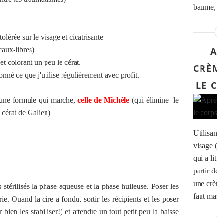
baume, c
tolérée sur le visage et cicatrisante
icaux-libres)
A
 et colorant un peu le cérat.
CRÈ
ionné ce que j'utilise régulièrement avec profit.
LE 
s une formule qui marche,
celle de Michèle
(qui élimine le
 cérat de Galien)
Utilisa
visage (
qui a li
partir 
une crèm
stérilisés la phase aqueuse et la phase huileuse. Poser les
faut mas
. Quand la cire a fondu, sortir les récipients et les poser
ien les stabiliser!) et attendre un tout petit peu la baisse