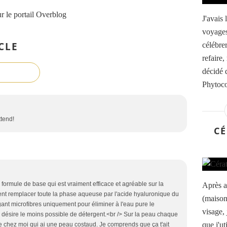
r le portail Overblog
J'avais 
voyages
CLE
célébrer
refaire
décidé d
Phytoco
ttend!
CÉ
 formule de base qui est vraiment efficace et agréable sur la
Après a
ent remplacer toute la phase aqueuse par l'acide hyaluronique du
(maison
 gant microfibres uniquement pour éliminer à l'eau pure le
visage,
e désire le moins possible de détergent.<br /> Sur la peau chaque
que j'ut
e chez moi qui ai une peau costaud. Je comprends que ça t'ait