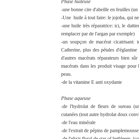
Phase huileuse
-une bonne cire d'abeille en feuilles (u
-Une huile à tout faire: le jojoba, qui n
-une huile très réparatrice: ici, le datt
remplacer par de l'argan par exemple)
-un soupçon de macérat cicatrisant: i
Catherine, plus des pétales d'églantine
d'autres macérats réparateurs bien sûr
macérats dans les produit visage pour l
peau.
-de la vitamine E anti oxydante
Phase aqueuse
-de l'hydrolat de fleurs de sureau (
cutanées (tout autre hydrolat doux conv
-de l'eau minérale
-de l'extrait de pépins de pamplemousse
-de l'elixir floral de star of bethleem, (