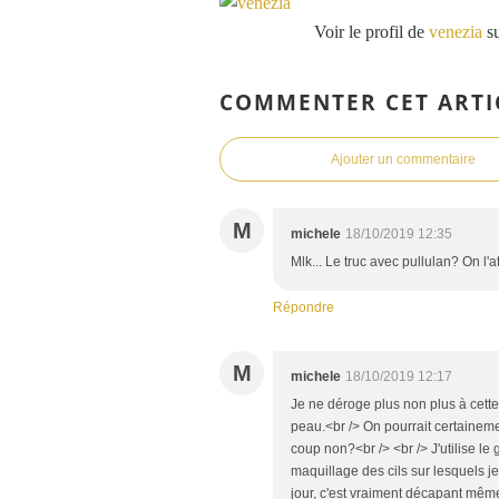
Voir le profil de
venezia
su
COMMENTER CET ARTI
Ajouter un commentaire
M
michele
18/10/2019 12:35
Mlk... Le truc avec pullulan? On l'a
Répondre
M
michele
18/10/2019 12:17
Je ne déroge plus non plus à cette
peau.<br /> On pourrait certainem
coup non?<br /> <br /> J'utilise le
maquillage des cils sur lesquels j
jour, c'est vraiment décapant mêm