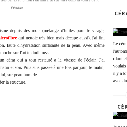
 très belles églantines du macérat cueillies dans la vallée de la
Vésubie
CÉR
isme depuis des mois (mélange d'huiles pour le visage,
icrofibre
qui nettoie très bien mais décape aussi), j'ai fini
Le céra
on, faute d'hydratation suffisante de la peau. Avec même
l'autom
 moche sur l'arête dudit nez.
(dont el
 cérat qui a tout restauré à la vitesse de l'éclair. J'ai
voulais
atin et soir. Puis suis passée à une fois par jour, le matin,
il y a l
 lui, sur peau humide.
avec du
er la structure.
CÉ