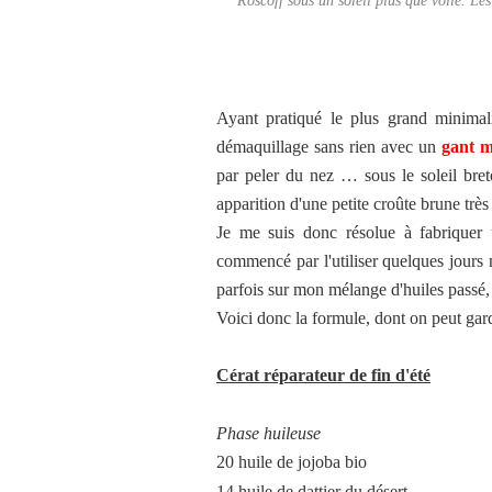
Roscoff sous un soleil plus que voilé. Les
Ayant pratiqué le plus grand minimal
démaquillage sans rien avec un
gant m
par peler du nez … sous le soleil bret
apparition d'une petite croûte brune très
Je me suis donc résolue à fabriquer un
commencé par l'utiliser quelques jours m
parfois sur mon mélange d'huiles passé,
Voici donc la formule, dont on peut gard
Cérat réparateur de fin d'été
Phase huileuse
20 huile de jojoba bio
14 huile de dattier du désert