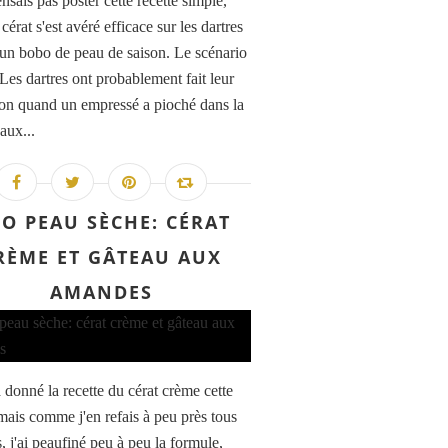
nsais pas poster cette recette simple,
cérat s'est avéré efficace sur les dartres
t un bobo de peau de saison. Le scénario
 Les dartres ont probablement fait leur
ion quand un empressé a pioché dans la
aux...
O PEAU SÈCHE: CÉRAT
RÈME ET GÂTEAU AUX
AMANDES
à donné la recette du cérat crème cette
mais comme j'en refais à peu près tous
, j'ai peaufiné peu à peu la formule,