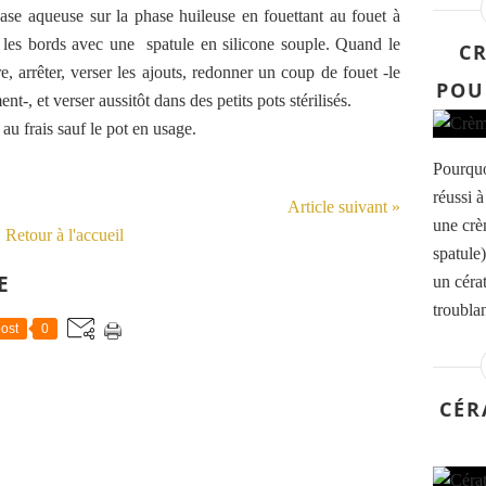
hase aqueuse sur la phase huileuse en fouettant au fouet à
 les bords avec une spatule en silicone souple. Quand le
C
 arrêter, verser les ajouts, redonner un coup de fouet -le
POU
-, et verser aussitôt dans des petits pots stérilisés.
 au frais sauf le pot en usage.
Pourquo
réussi 
Article suivant »
une crè
Retour à l'accueil
spatule)
E
un cérat
troublan
ost
0
CÉR