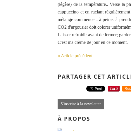
(légère) de la température.. Verse la p
cappuccino et en raclant régulièrement
mélange commence - à peine- à prendre,
CO2 d'argousier doit colorer uniformément
Laisser refroidir avant de fermer; garder
C'est ma crème de jour en ce moment.
« Article précédent
PARTAGER CET ARTICL
Rep
S'inscrire à la newsletter
À PROPOS