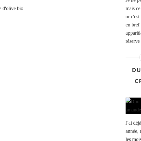
Je ne pe
 d'olive bio
mais ce 
or c'es
en bref
apparit
réserve 
DU
C
J'ai déj
année, 
les mois