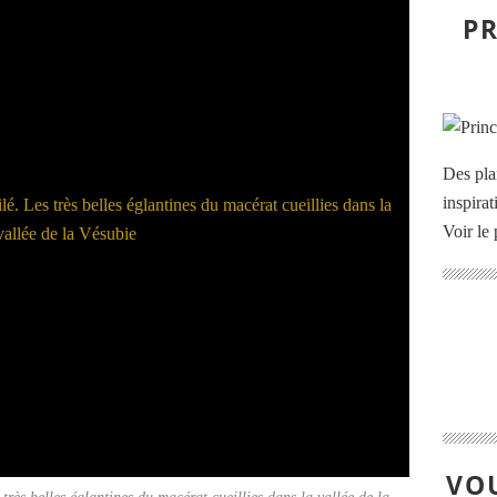
PR
Des pla
inspira
Voir le 
VOU