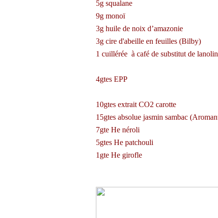
5g squalane
9g monoï
3g huile de noix d’amazonie
3g cire d'abeille en feuilles (Bilby)
1 cuillérée à café de substitut de lanoli
4gtes EPP
10gtes extrait CO2 carotte
15gtes absolue jasmin sambac (Aromanti
7gte He néroli
5gtes He patchouli
1gte He girofle