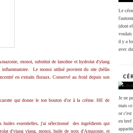
Le céra
l'autom
(dont el
voulais
il y a l
avec du
Amazonie, monoi, substitut de lanoline et hydrolat d'ylang
ti inflammatoire. Le monoi utilisé provient du site (hélàs
CÉ
centré en extraits floraux. Conservé au froid depuis son
Je ne pe
 carotte qui donne le ton bouton d'or à la crème. HE de
mais ce 
or c'es
en bref
 huiles essentielles, j'ai sélectionné des ingrédients qui
apparit
rolat d'ylang ylang, monoi, huile de noix d'Amazonie, et