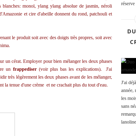
réserve 
s blanches: monoï, ylang ylang absolue de jasmin, néroli
d'Amazonie et cire d'abeille donnent du rond, patchouli et
DU
nant le produit soit avec des doigts très propres, soit avec
C
inima.
ur un cérat. Employer pour bien mélanger les deux phases
ore un
frappediser
(voir plus bas les explications). J'ai
idir très légèrement les deux phases avant de les mélanger,
J'ai déj
nt la tenue d'une crème et ne crachait plus du tout d'eau.
année, 
les mois
sans né
remarqu
lanoline