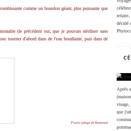
voyages
célébrer
e, vrombissante comme un bourdon géant, plus puissante que
refaire
décidé d
Phytoco
ontable (le précédent oui, que je pouvais stériliser sans
donc tourner d'abord dans de l'eau bouillante, puis dans de
CÉ
Après a
(maison
visage,
que j'ut
consist
Fourni (plage de Kamarai)
pommade