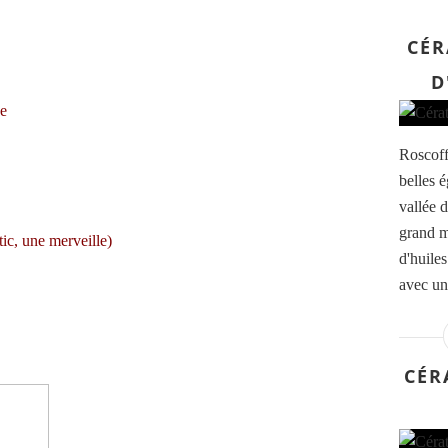
CÉR
D
ne
Roscoff
belles é
vallée 
grand m
c, une merveille)
d'huile
avec un
CÉR