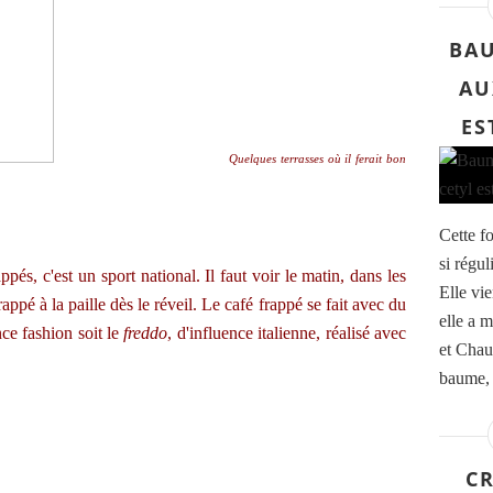
BAU
AU
ES
Quelques terrasses où il ferait bon
Cette f
si régu
ppés, c'est un sport national. Il faut voir le matin, dans les
Elle vie
ppé à la paille dès le réveil. Le café frappé se fait avec du
elle a 
ce fashion soit le
freddo
, d'influence italienne, réalisé avec
et Chau
baume, c
C