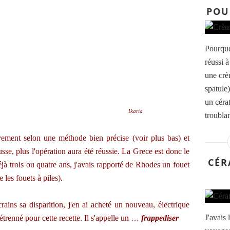
POU
Pourquo
réussi 
une crè
spatule)
un cérat
Ikaria
troublan
vement selon une méthode bien précise (voir plus bas) et
sse, plus l'opération aura été réussie. La Grece est donc le
CÉR
éjà trois ou quatre ans, j'avais rapporté de Rhodes un fouet
 les fouets à piles).
ains sa disparition, j'en ai acheté un nouveau, électrique
J'avais 
étrenné pour cette recette. Il s'appelle un …
frappediser