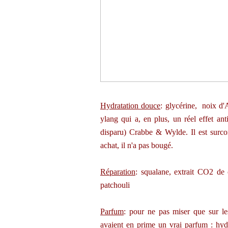
Hydratation douce
: glycérine, noix d'
ylang qui a, en plus, un réel effet an
disparu) Crabbe & Wylde. Il est surcon
achat, il n'a pas bougé.
Réparation
: squalane, extrait CO2 de
patchouli
Parfum
:
pour ne pas miser que sur les
avaient en prime un vrai parfum : hyd