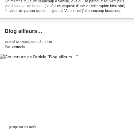
On marche toujours beaucoup à Venise, ville qui se parcourt souvent plus
vite à pied qu'en bateau (sauf si on dispose d'une vedette rapide bien sûr!).
Je viens de passer quelques jours à Venise, où j'ai beaucoup beaucoup
marché et où il faisait très très...
Blog ailleurs…
Publié le 19/08/2009 à 08:38
Par
venezia
… jusqu'au 23 août…