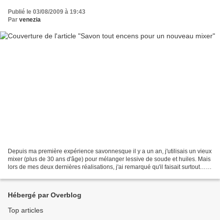
Publié le 03/08/2009 à 19:43
Par
venezia
Depuis ma première expérience savonnesque il y a un an, j'utilisais un vieux
mixer (plus de 30 ans d'âge) pour mélanger lessive de soude et huiles. Mais
lors de mes deux dernières réalisations, j'ai remarqué qu'il faisait surtout…
des bulles dans la pâte....
Hébergé par Overblog
Top articles