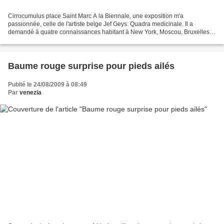
Cirrocumulus place Saint Marc A la Biennale, une exposition m'a
passionnée, celle de l'artiste belge Jef Geys: Quadra medicinale. Il a
demandé à quatre connaissances habitant à New York, Moscou, Bruxelles
ou Villeurbanne, d'herboriser pour lui. Chaque...
Baume rouge surprise pour pieds ailés
Publié le 24/08/2009 à 08:49
Par
venezia