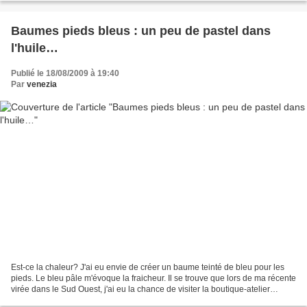
Baumes pieds bleus : un peu de pastel dans
l'huile…
Publié le 18/08/2009 à 19:40
Par
venezia
Est-ce la chaleur? J'ai eu envie de créer un baume teinté de bleu pour les
pieds. Le bleu pâle m'évoque la fraicheur. Il se trouve que lors de ma récente
virée dans le Sud Ouest, j'ai eu la chance de visiter la boutique-atelier
consacrée au pastel à Lectoure,...