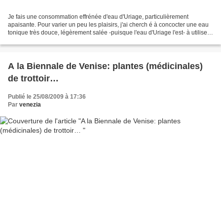
Je fais une consommation effrénée d'eau d'Uriage, particulièrement
apaisante. Pour varier un peu les plaisirs, j'ai cherch é à concocter une eau
tonique très douce, légèrement salée -puisque l'eau d'Uriage l'est- à utiliser
comme alternative. Pour jouer...
A la Biennale de Venise: plantes (médicinales)
de trottoir…
Publié le 25/08/2009 à 17:36
Par
venezia