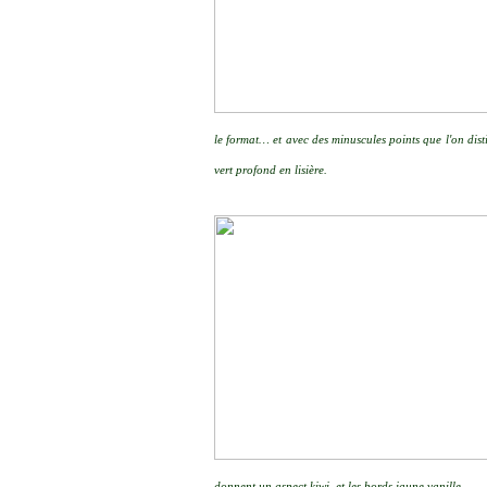
le format… et avec des minuscules points que l'on dis
vert profond en lisière.
donnent un aspect kiwi, et les bords jaune vanille.