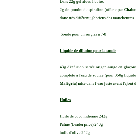
Dans 22g gel aloes à boire:
2g de poudre de spiruline (offerte par
Chabo
donc très différent; j'obtiens des mouchetures.
Soude pour un surgras à 7-8
Liquide de dilution pour la soude
43g d'infusion serrée origan-sauge en glaçon
complété à l'eau de source (pour 350g liquide
Malégria
) mise dans l’eau juste avant l'ajout
Huiles
Huile de coco indienne 242g
Palme (Leader price) 240g
huile d'olive 242g