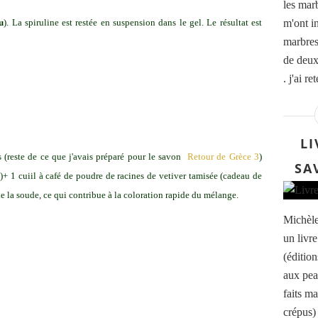
les mar
u
). La spiruline est restée en suspension dans le gel. Le résultat est
m'ont i
marbres
de deux
. j'ai r
LI
s (reste de ce que j'avais préparé pour le savon
Retour de Grèce 3
)
SA
)+ 1 cuiil à café de poudre de racines de vetiver tamisée (cadeau de
 de la soude, ce qui contribue à la coloration rapide du mélange.
Michèle
un livr
(éditio
aux pea
faits m
crépus)