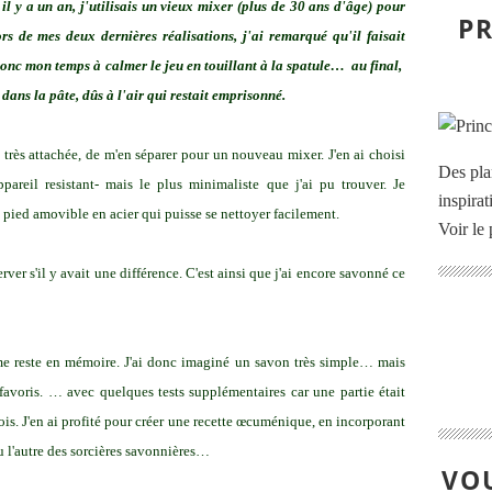
 y a un an, j'utilisais un vieux mixer (plus de 30 ans d'âge) pour
PR
rs de mes deux dernières réalisations, j'ai remarqué qu'il faisait
donc mon temps à calmer le jeu en touillant à la spatule… au final,
dans la pâte, dûs à l'air qui restait emprisonné.
is très attachée, de m'en séparer pour un nouveau mixer. J'en ai choisi
Des pla
pareil resistant- mais le plus minimaliste que j'ai pu trouver. Je
inspira
n pied amovible en acier qui puisse se nettoyer facilement.
Voir le 
server s'il y avait une différence. C'est ainsi que j'ai encore savonné ce
 me reste en mémoire. J'ai donc imaginé un savon très simple… mais
favoris. … avec quelques tests supplémentaires car une partie était
ois. J'en ai profité pour créer une recette œcuménique, en incorporant
ou l'autre des sorcières savonnières…
VOU