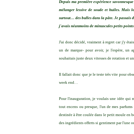
Depuis ma première expérience savonnesque il
mélanger lessive de soude et huiles. Mais lo
surtout… des bulles dans la pâte. Je passais 
j'avais néanmoins de minuscules petits points 
J'ai donc décidé, vraiment à regret car j'y éta
un de marque- pour avoir, je l'espère, un ap
souhaitais juste deux vitesses de rotation et u
Il fallait donc que je le teste très vite pour ob
week end…
Pour l'inauguration, je voulais une idée qui
tout encens ou presque, l'un de mes parfums 
destinée à être coulée dans le petit moule en b
des ingrédients offerts si gentiment par l'une 