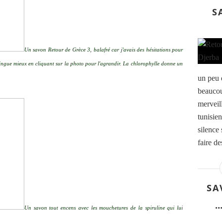
S
Un savon Retour de Grèce 3, balafré car j'avais des hésitations pour
tingue mieux en cliquant sur la photo pour l'agrandir. La chlorophylle donne un
un peu 
beaucou
merveil
tunisie
silence 
faire de
SA
…
Un savon tout encens avec les mouchetures de la spiruline qui lui