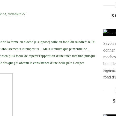
nt 53, crémosité 27
S
 de la forme en cloche je suppose) colle au fond du saladier! Je l'ai
Savon 
s éclaboussements intempestifs… Mais il faudra que je m'entraine…
donner 
bien plus facile de repérer l'apparition d'une trace très fine puisque
moches…
lé dès que j'ai obtenu la consistance d'une belle pâte à crèpes.
bout de
légèrem
fond d'u
S