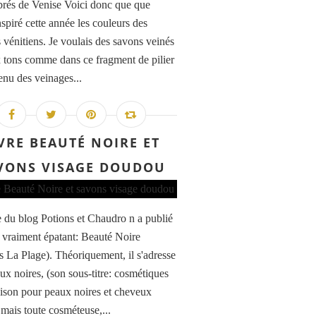
brés de Venise Voici donc que que
nspiré cette année les couleurs des
 vénitiens. Je voulais des savons veinés
 tons comme dans ce fragment de pilier
etenu des veinages...
VRE BEAUTÉ NOIRE ET
VONS VISAGE DOUDOU
 du blog Potions et Chaudro n a publié
e vraiment épatant: Beauté Noire
ns La Plage). Théoriquement, il s'adresse
ux noires, (son sous-titre: cosmétiques
aison pour peaux noires et cheveux
 mais toute cosméteuse,...