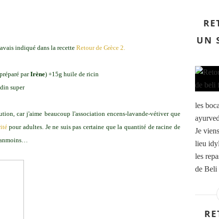
RE
UN 
avais indiqué dans la recette
Retour de Grèce 2.
(préparé par
Irène
) +15g huile de ricin
din super
les boc
lution, car j'aime beaucoup l'association encens-lavande-vétiver que
ayurved
ité
pour adultes. Je ne suis pas certaine que la quantité de racine de
Je vien
 néanmoins…
lieu id
les repa
de Beli 
RE