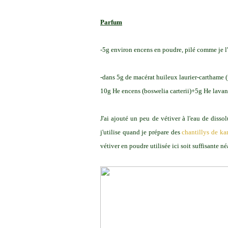
Parfum
-5g environ encens en poudre, pilé comme je l'
-dans 5g de macérat huileux laurier-carthame 
10g He encens (boswelia carterii)+5g He lavan
J'ai ajouté un peu de vétiver à l'eau de disso
j'utilise quand je prépare des
chantillys de kar
vétiver en poudre utilisée ici soit suffisante