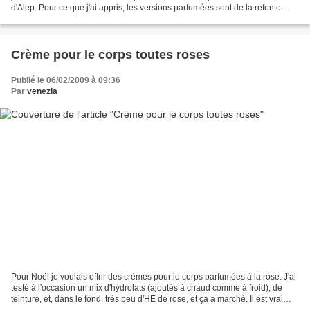
d'Alep. Pour ce que j'ai appris, les versions parfumées sont de la refonte
effectuée à partir de paillettes...
Crème pour le corps toutes roses
Publié le 06/02/2009 à 09:36
Par
venezia
Pour Noël je voulais offrir des crèmes pour le corps parfumées à la rose. J'ai
testé à l'occasion un mix d'hydrolats (ajoutés à chaud comme à froid), de
teinture, et, dans le fond, très peu d'HE de rose, et ça a marché. Il est vrai
que je disposais d'un...