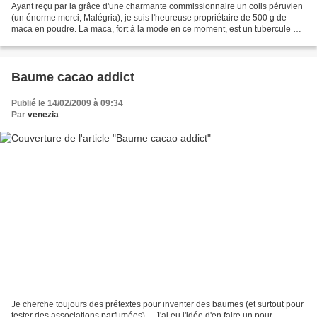
Ayant reçu par la grâce d'une charmante commissionnaire un colis péruvien
(un énorme merci, Malégria), je suis l'heureuse propriétaire de 500 g de
maca en poudre. La maca, fort à la mode en ce moment, est un tubercule qui
pousse sur les hauteurs andines....
Baume cacao addict
Publié le 14/02/2009 à 09:34
Par
venezia
Je cherche toujours des prétextes pour inventer des baumes (et surtout pour
tester des associations parfumées)… J'ai eu l'idée d'en faire un pour