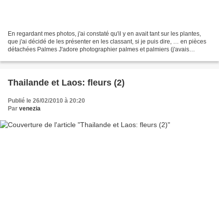
En regardant mes photos, j'ai constaté qu'il y en avait tant sur les plantes,
que j'ai décidé de les présenter en les classant, si je puis dire, … en pièces
détachées Palmes J'adore photographier palmes et palmiers (j'avais
d'ailleurs commencé par ça...
Thailande et Laos: fleurs (2)
Publié le 26/02/2010 à 20:20
Par
venezia