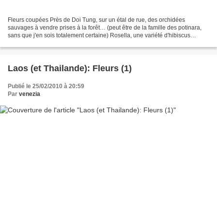
Fleurs coupées Près de Doi Tung, sur un étal de rue, des orchidées
sauvages à vendre prises à la forêt… (peut être de la famille des potinara,
sans que j'en sois totalement certaine) Rosella, une variété d'hibiscus
(sabdariffa; voir ici). Celles de la...
Laos (et Thailande): Fleurs (1)
Publié le 25/02/2010 à 20:59
Par
venezia