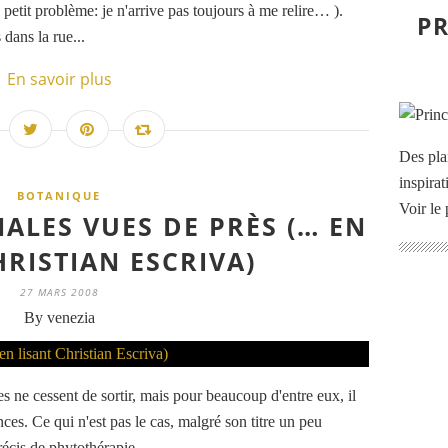
n petit problème: je n'arrive pas toujours à me relire… ).
PR
 dans la rue...
En savoir plus
Des pla
inspira
BOTANIQUE
Voir le 
ALES VUES DE PRÈS (… EN
HRISTIAN ESCRIVA)
27 MARS 2008
By venezia
s ne cessent de sortir, mais pour beaucoup d'entre eux, il
ces. Ce qui n'est pas le cas, malgré son titre un peu
récis de phytothérapie....