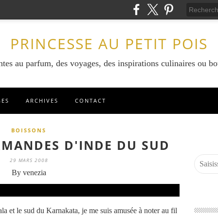
PRINCESSE AU PETIT POIS
ntes au parfum, des voyages, des inspirations culinaires ou bo
GES
ARCHIVES
CONTACT
BOISSONS
MANDES D'INDE DU SUD
29 MARS 2008
By venezia
a et le sud du Karnakata, je me suis amusée à noter au fil