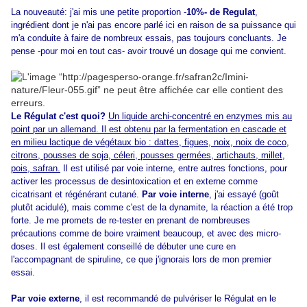
La nouveauté: j'ai mis une petite proportion -
10%- de Regulat
,
ingrédient dont je n'ai pas encore parlé ici en raison de sa puissance qui
m'a conduite à faire de nombreux essais, pas toujours concluants. Je
pense -pour moi en tout cas- avoir trouvé un dosage qui me convient.
Le Régulat c'est quoi?
Un liquide archi-concentré en enzymes mis au
point par un allemand. Il est obtenu par la fermentation en cascade et
en milieu lactique de végétaux bio : dattes, figues, noix, noix de coco,
citrons, pousses de soja, céleri, pousses germées, artichauts, millet,
pois, safran.
Il est utilisé par voie interne, entre autres fonctions, pour
activer les processus de desintoxication et en externe comme
cicatrisant et régénérant cutané.
Par voie interne
, j'ai essayé (goût
plutôt acidulé), mais comme c'est de la dynamite, la réaction a été trop
forte. Je me promets de re-tester en prenant de nombreuses
précautions comme de boire vraiment beaucoup, et avec des micro-
doses. Il est également conseillé de débuter une cure en
l'accompagnant de spiruline, ce que j'ignorais lors de mon premier
essai.
Par voie externe
, il est recommandé de pulvériser le Régulat en le