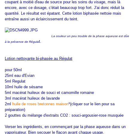
coupant à moitié d'eau de source pour les soins du visage, mais là
encore, avec ce dosage, c'était beaucoup trop fort. J'ai donc réduit la
quantité. Le résultat est épatant. Cette lotion biphasée nettoie mais
entraîne aussi un éclaircissement du teint.
La couleur un peu trouble de la phase aqueuse est dûe
t.
à la présence de Régula
Lotion nettoyante bi-phasée au Régulat
pour 50ml
25ml eau d'Evian
5ml Regulat
10ml huile de sésame
5ml macérat huileux de souci et camomille romaine
3ml macérat huileux de lavande
2ml
huile de roses bretonnes maison
*(cliquer sur le lien pour sa
préparation)
2 gouttes du mélange d'extraits CO2 : souci-argousier-rose musquée
Verser les ingrédients, en commençant par la phase aqueuse dans un
vaporisateur. Bien secouer le flacon avant chaque usage.