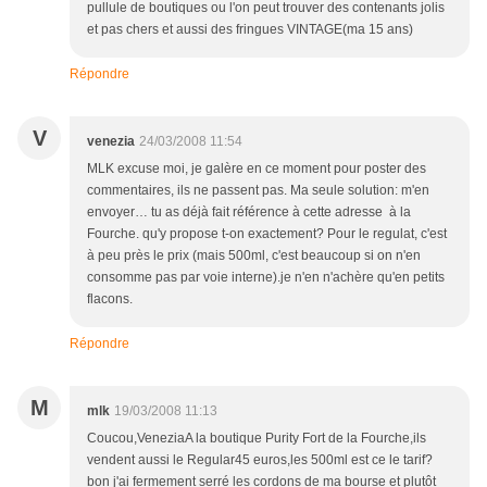
pullule de boutiques ou l'on peut trouver des contenants jolis
et pas chers et aussi des fringues VINTAGE(ma 15 ans)
Répondre
V
venezia
24/03/2008 11:54
MLK excuse moi, je galère en ce moment pour poster des
commentaires, ils ne passent pas. Ma seule solution: m'en
envoyer… tu as déjà fait référence à cette adresse à la
Fourche. qu'y propose t-on exactement? Pour le regulat, c'est
à peu près le prix (mais 500ml, c'est beaucoup si on n'en
consomme pas par voie interne).je n'en n'achère qu'en petits
flacons.
Répondre
M
mlk
19/03/2008 11:13
Coucou,VeneziaA la boutique Purity Fort de la Fourche,ils
vendent aussi le Regular45 euros,les 500ml est ce le tarif?
bon j'ai fermement serré les cordons de ma bourse et plutôt