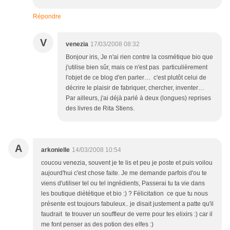
Répondre
V
venezia
17/03/2008 08:32
Bonjour iris, Je n'ai rien contre la cosmétique bio que
j'utilise bien sûr, mais ce n'est pas particulièrement
l'objet de ce blog d'en parler… c'est plutôt celui de
décrire le plaisir de fabriquer, chercher, inventer…
Par ailleurs, j'ai déjà parlé à deux (longues) reprises
des livres de Rita Stiens.
A
arkonielle
14/03/2008 10:54
coucou venezia, souvent je te lis et peu je poste et puis voilou
aujourd'hui c'est chose faite. Je me demande parfois d'ou te
viens d'utiliser tel ou tel ingrédients, Passerai tu ta vie dans
les boutique diététique et bio :) ? Félicitation ce que tu nous
présente est toujours fabuleux.. je disait justement a patte qu'il
faudrait te trouver un souffleur de verre pour tes elixirs :) car il
me font penser as des potion des elfes :)