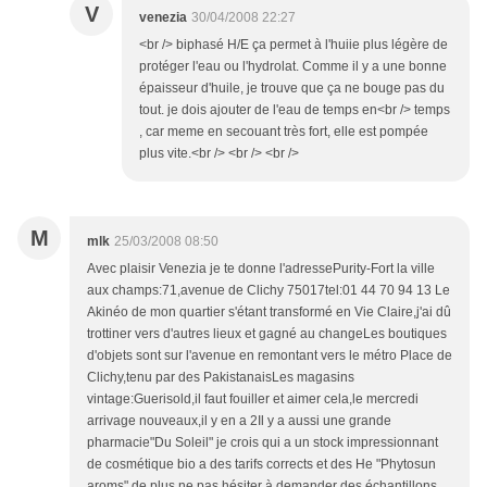
V
venezia
30/04/2008 22:27
<br /> biphasé H/E ça permet à l'huiie plus légère de
protéger l'eau ou l'hydrolat. Comme il y a une bonne
épaisseur d'huile, je trouve que ça ne bouge pas du
tout. je dois ajouter de l'eau de temps en<br /> temps
, car meme en secouant très fort, elle est pompée
plus vite.<br /> <br /> <br />
M
mlk
25/03/2008 08:50
Avec plaisir Venezia je te donne l'adressePurity-Fort la ville
aux champs:71,avenue de Clichy 75017tel:01 44 70 94 13 Le
Akinéo de mon quartier s'étant transformé en Vie Claire,j'ai dû
trottiner vers d'autres lieux et gagné au changeLes boutiques
d'objets sont sur l'avenue en remontant vers le métro Place de
Clichy,tenu par des PakistanaisLes magasins
vintage:Guerisold,il faut fouiller et aimer cela,le mercredi
arrivage nouveaux,il y en a 2Il y a aussi une grande
pharmacie"Du Soleil" je crois qui a un stock impressionnant
de cosmétique bio a des tarifs corrects et des He "Phytosun
aroms" de plus ne pas hésiter à demander des échantillons