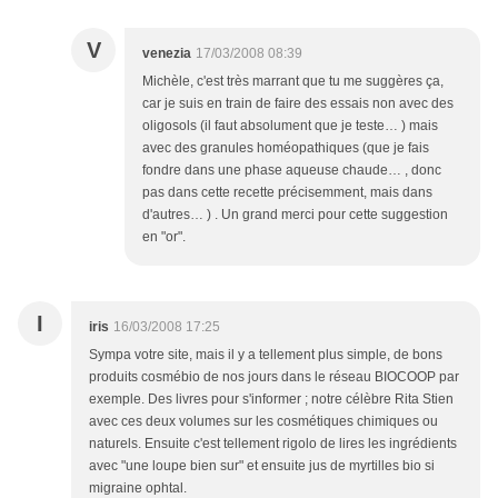
V
venezia
17/03/2008 08:39
Michèle, c'est très marrant que tu me suggères ça,
car je suis en train de faire des essais non avec des
oligosols (il faut absolument que je teste… ) mais
avec des granules homéopathiques (que je fais
fondre dans une phase aqueuse chaude… , donc
pas dans cette recette précisemment, mais dans
d'autres… ) . Un grand merci pour cette suggestion
en "or".
I
iris
16/03/2008 17:25
Sympa votre site, mais il y a tellement plus simple, de bons
produits cosmébio de nos jours dans le réseau BIOCOOP par
exemple. Des livres pour s'informer ; notre célèbre Rita Stien
avec ces deux volumes sur les cosmétiques chimiques ou
naturels. Ensuite c'est tellement rigolo de lires les ingrédients
avec "une loupe bien sur" et ensuite jus de myrtilles bio si
migraine ophtal.