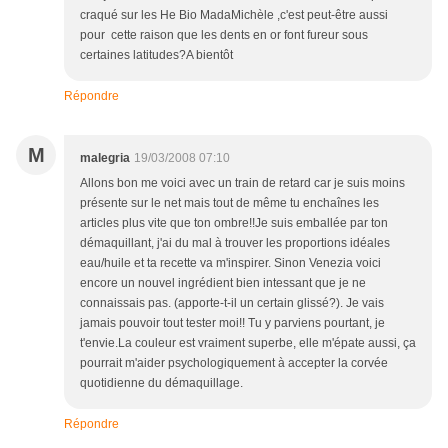
craqué sur les He Bio MadaMichèle ,c'est peut-être aussi
pour cette raison que les dents en or font fureur sous
certaines latitudes?A bientôt
Répondre
M
malegria
19/03/2008 07:10
Allons bon me voici avec un train de retard car je suis moins
présente sur le net mais tout de même tu enchaînes les
articles plus vite que ton ombre!!Je suis emballée par ton
démaquillant, j'ai du mal à trouver les proportions idéales
eau/huile et ta recette va m'inspirer. Sinon Venezia voici
encore un nouvel ingrédient bien intessant que je ne
connaissais pas. (apporte-t-il un certain glissé?). Je vais
jamais pouvoir tout tester moi!! Tu y parviens pourtant, je
t'envie.La couleur est vraiment superbe, elle m'épate aussi, ça
pourrait m'aider psychologiquement à accepter la corvée
quotidienne du démaquillage.
Répondre