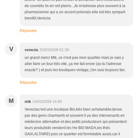
de cosméto ils en ont pleins...Je m'adresse plus souvent à la
pharmacienne qui a un accent polonais elle est très sympaA
bientôt,Venezia
Répondre
V
venezia
25/03/2008 01:39
un grand merci Mlk, ce n'est pas mon quartier mais je vais y
aller faire un tour très vite, ça me fait envie (as-tu l'adresse
exacte? ) et puis les boutiques vintage, j'en suis toujours fan.
Répondre
M
mlk
24/03/2008 14:40
Veneziac'est une boutique Bio,très bien achalandée,tenue
par des gens charmants et souvent il ya des intervenants en
médecine alternative et des petits producteurs qui présentent
leurs produitsIls vendent les He BIO MADA,les thés
GAIA,ALTAIREt puis ce quartier est formidable aussi,car il