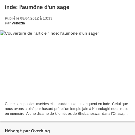
Inde: l'aumône d'un sage
Publié le 08/04/2012 à 13:33
Par
venezia
Ce ne sont pas les ascètes et les saddhus qui manquent en Inde. Celui que
nous avons croisé par hasard près d'un temple jain à Khandagiri nous reste
en mémoire. A une dizaine de kilomètres de Bhubaneswar, dans l'Orissa,
deux ensembles de grottes sculptées...
Hébergé par Overblog