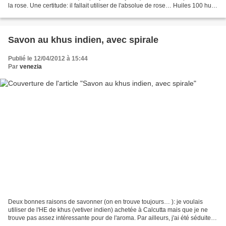
la rose. Une certitude: il fallait utiliser de l'absolue de rose… Huiles 100 huile
d'arachide raffinée...
Savon au khus indien, avec spirale
Publié le 12/04/2012 à 15:44
Par
venezia
Deux bonnes raisons de savonner (on en trouve toujours… ): je voulais
utiliser de l'HE de khus (vetiver indien) achetée à Calcutta mais que je ne
trouve pas assez intéressante pour de l'aroma. Par ailleurs, j'ai été séduite
par un nouveau savon "texturé"...