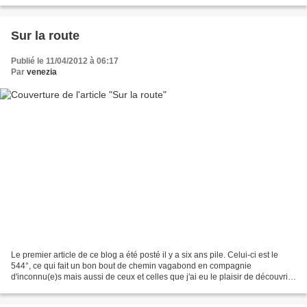
Sur la route
Publié le 11/04/2012 à 06:17
Par
venezia
Le premier article de ce blog a été posté il y a six ans pile. Celui-ci est le
544°, ce qui fait un bon bout de chemin vagabond en compagnie
d'inconnu(e)s mais aussi de ceux et celles que j'ai eu le plaisir de découvrir
"pour de vrai"… Des fruits pour...