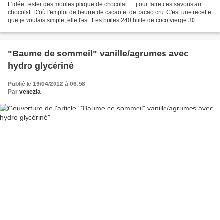
L'idée: tester des moules plaque de chocolat … pour faire des savons au
chocolat. D'où l'emploi de beurre de cacao et de cacao cru. C'est une recette
que je voulais simple, elle l'est. Les huiles 240 huile de coco vierge 30
beurre de cacao 30 huile d'arachide...
"Baume de sommeil" vanille/agrumes avec
hydro glycériné
Publié le 19/04/2012 à 06:58
Par
venezia