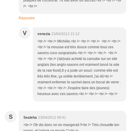
plaques de chcolocat. Tu vas avoir du succès.<br /> <br /> <br
/> <br />
Répondre
V
venezia
23/04/2012 21:12
<br /> <br /> Michèle,<br /> <br /> <br /> <br /> <br />
<br /> la mousse est très douce comme tous ces
savons coco surgraissés.<br /> <br /> <br /> <br />
<br /> <br /> j'ab)vais acheté la caroube sur un site
anglais (les anglo-saxons ont vraiment lancé la ode
de la raw food);Il y a juste un souci: comme elle est
très très fine, ça volète terriblement. j'ai dû<br />
vraiment enfermer le sachet dans un bocal de verre .
<br /> <br /> <br /> J'espère faire des (jeunes)
heureux avec ces savons.<br /> <br /> <br /> <br />
S
Sealeha
23/04/2012 09:41
<br /> Oh dis donc on en mangerait !!<br /> Très chouette ton
savon, et j'adore ce moule ^^<br />