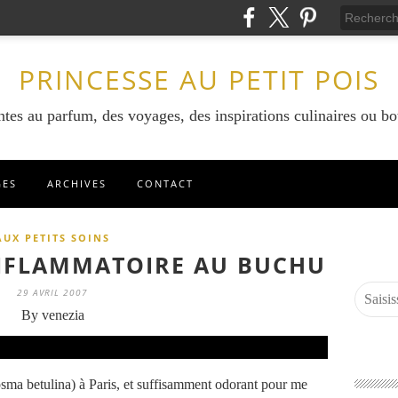
PRINCESSE AU PETIT POIS
ntes au parfum, des voyages, des inspirations culinaires ou bo
GES
ARCHIVES
CONTACT
AUX PETITS SOINS
INFLAMMATOIRE AU BUCHU
29 AVRIL 2007
By venezia
sma betulina) à Paris, et suffisamment odorant pour me