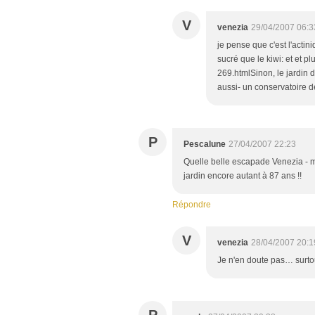
V
venezia
29/04/2007 06:3
je pense que c'est l'actin
sucré que le kiwi: et et p
269.htmlSinon, le jardin 
aussi- un conservatoire d
P
Pescalune
27/04/2007 22:23
Quelle belle escapade Venezia - me
jardin encore autant à 87 ans !!
Répondre
V
venezia
28/04/2007 20:1
Je n'en doute pas… surtou