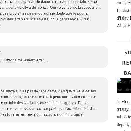
core ouvert, mais la vieille dame a bien voulu nous faire visiter!
eu l'id
Car à son âge elle a du mérite! Pour ce qui est de la succession,
La disti
tre a des problèmes de genou alors je doute qu'elle pourra
d'Islay 
ploi des jardiniers. Mais c'est sur que ça fait envie...C'est
Ailsa Ha
!
SU
8
pu visiter ce meveilleux jardin…
RE
BA
 te suivre sur les pas de cette dame.Mais que fait-elle de ses
s offrir?Et puis, j'ai retenu le kiwi à peau nue...N'aimant pas ce
Je viens
is à en faire des confitures avec quelques gouttes d'huile
d'Islay
 pure merveille de douceur tempérée par l'acidité du fruit.J'en
prends, si on en trouve sans peau, ce serait byzance!
whiskie
départ, 