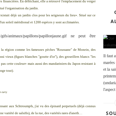
es financières. En défrichant, elle a retrouvé l'emplacement du verger
itué l'organisation du jardin.
existait déjà un jardin clos pour les seigneurs du lieu». Situé sur ce
A
d'un soleil méridional et 1200 espèces y sont acclimatées.
 de la région comme les fameuses pèches "Roussane" de Monein, des
Il faut 
ussi vieux (figues blanches "goutte d'or"), des groseillers blancs "les
marées 
t pas cette couleur» mais aussi des mandariniers du Japon resistant à
et la s
nge tout).
printem
(undaria
l'aspect
e curry
ensant aux Schtroumpfs, j'ai vu des épinard perpetuels (déjà connus
SOU
 variété de salsifis), de la rue, des variétés rares d'aneth…