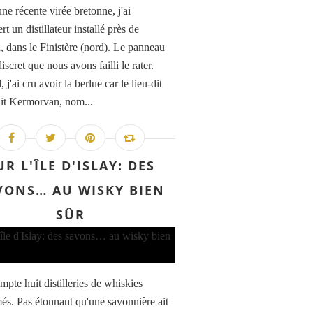
ne récente virée bretonne, j'ai
t un distillateur installé près de
, dans le Finistère (nord). Le panneau
 discret que nous avons failli le rater.
 j'ai cru avoir la berlue car le lieu-dit
ait Kermorvan, nom...
UR L'ÎLE D'ISLAY: DES
VONS… AU WISKY BIEN
SÛR
mpte huit distilleries de whiskies
s. Pas étonnant qu'une savonnière ait