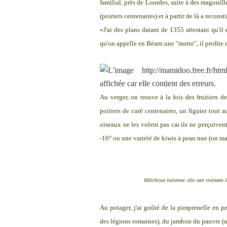
familial, près de Lourdes, suite à des magouill
(poiriers centenaires) et à partir de là a reconst
«J'ai des plans datant de 1355 attestant qu'il 
qu'on appelle en Béarn une "motte", il profite 
Au verger, on trouve à la fois des fruitiers
poiriers de curé centenaires, un figuier tout a
oiseaux ne les volent pas car ils ne perçoiven
-10° ou une variété de kiwis à peau nue (on ma
Hélichryse italienne: elle sent vraiment l
Au potager, j'ai goûté de la pimprenelle en p
des légions romaines), du jambon du pauvre (une