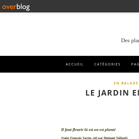
Des pla
ACCUEIL
CATÉGORIES
PA
EN BALADE
LE JARDIN 
Il faut fleurir là où on est planté
(Saint François Xavier, cité par Madame Teillard)