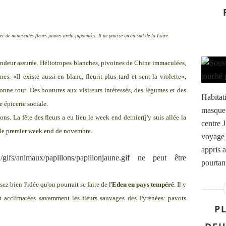
ules fleurs jaunes archi juponnées. Il ne pousse qu'au sud de la Loire.
splendeur assurée. Héliotropes blanches, pivoines de Chine immaculées,
. «Il existe aussi en blanc, fleurit plus tard et sent la violette»,
nne tout. Des boutures aux visiteurs intéressés, des légumes et des
Habitati
e épicerie sociale.
masque 
ns. La fête des fleurs a eu lieu le week end dernier(j'y suis allée la
centre J
al le premier week end de novembre.
voyage 
appris a
pourtant
sez bien l'idée qu'on pourrait se faire de l'
Eden en pays tempéré
. Il y
nt acclimatées savamment les fleurs sauvages des Pyrénées: pavots
P