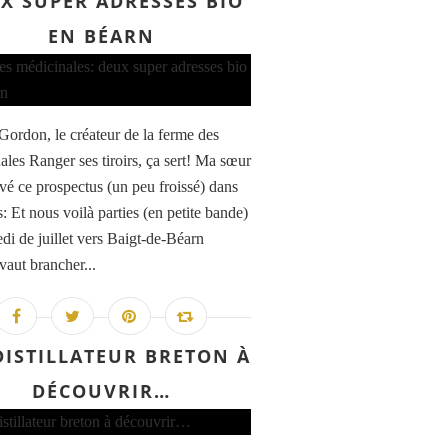
X SUPER ADRESSES BIO
EN BÉARN
Gordon, le créateur de la ferme des
ales Ranger ses tiroirs, ça sert! Ma sœur
uvé ce prospectus (un peu froissé) dans
s: Et nous voilà parties (en petite bande)
di de juillet vers Baigt-de-Béarn
vaut brancher...
DISTILLATEUR BRETON À
DÉCOUVRIR…