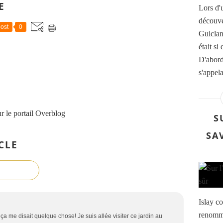
E
Lors d'u
découver
ost
0
Guiclan
était si
D'abord,
s'appel
r le portail Overblog
S
SA
CLE
Islay co
renommé
a me disait quelque chose! Je suis allée visiter ce jardin au