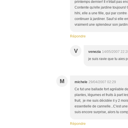
printemps dernier! Il n'était pas en
Contente qu'elle jardine toujours! 
hihi, elle a une fille, qui par con
continuer à jardiner. Sauf si elle en
vraiment une splendeur son jardin
Répondre
V
venezia
14/05/2007 22:2
je suis ravie que tu aies 
M
michele
29/04/2007 02:29
Ce fut une ballade fort agréable de
plantes, légumes et fruits à part le
fruit, je me suis décidée il y 2 mo
essentielle de cannelle...C'est une
suis encore surprise, alors tu com
Répondre