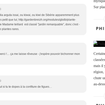
myrique
Sur plac
3
idia arguta issai, ou kiwai, ou kiwi de Sibérie apparemment plus
lus petit que lui; http://gardenbreizh.org/modules/gbdb/plante-
de Madame teillard est classé "jardin remarquable", donc c'est -
PHI
e plantes rares.
Certain
rci !.... ça me laisse rêveuse - j'espère pouvoir bichonner mon
classée
mais il 
région,
chute u
9
au-dessu
t si tu te dopes à la confiture de figues…