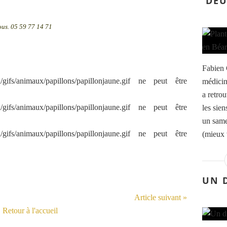
DEU
ous. 05 59 77 14 71
Fabien 
médicin
a retro
les sien
un same
(mieux 
UN 
Article suivant »
Retour à l'accueil