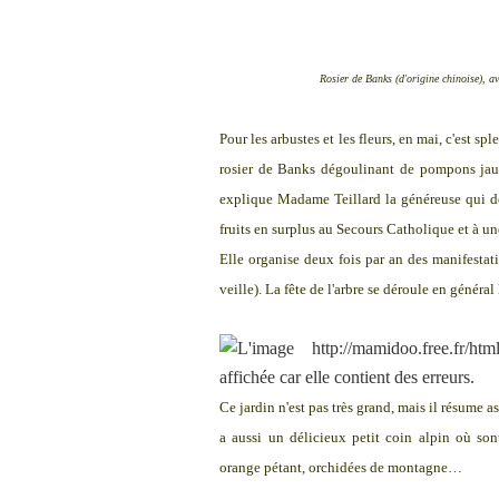
Rosier de Banks (d'origine chinoise), avec de minusc
Pour les arbustes et les fleurs, en mai, c'est 
rosier de Banks dégoulinant de pompons jaunes
explique Madame Teillard la généreuse qui do
fruits en surplus au Secours Catholique et à un
Elle organise deux fois par an des manifestatio
veille). La fête de l'arbre se déroule en génér
Ce jardin n'est pas très grand, mais il résume as
a aussi un délicieux petit coin alpin où so
orange pétant, orchidées de montagne…