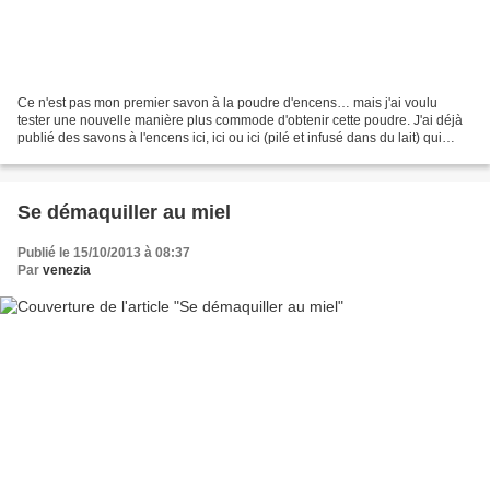
Ce n'est pas mon premier savon à la poudre d'encens… mais j'ai voulu
tester une nouvelle manière plus commode d'obtenir cette poudre. J'ai déjà
publié des savons à l'encens ici, ici ou ici (pilé et infusé dans du lait) qui
renferment aussi des HE. Pour...
Se démaquiller au miel
Publié le 15/10/2013 à 08:37
Par
venezia