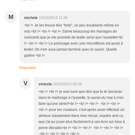
M
michele
15/10/2013 11:26
<br /> Je les trouve très "forts", un peu troublants même en
vrai.<br /> <br /> <br /> J'aime beaucoup tes mariages de
colorants que je me promets de tester ainsi que l'assiette!<br
/> <br /> <br /> Le polissage avec une microfibres est aussi à
tester. On n'en aura jamais terminé avec le savon. Quelle
galère <br />
Répondre
V
venezia
16/10/2013 09:36
<br /> <br /> je suis sure que dès que tu te lanceras
dans le marbrage à l'assiette, tu auras du mal à n'en
faire qu'une série!!<br /> <br /> <br /> <br /> <br />
<br /> pour les couleurs: c'est après avoir effectué un
sérieux classement dans mes micas, oxydes and co,
que j'ai pu jouer plus facilement à ces tons sur tons à
peine décalés<br /> <br /> <br /> <br /> <br /> <br />
<br /> <br /> <br /> <br />