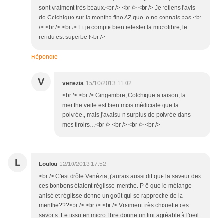
sont vraiment très beaux.<br /> <br /> <br /> Je retiens l'avis
de Colchique sur la menthe fine AZ que je ne connais pas.<br
/> <br /> <br /> Et je compte bien retester la microfibre, le
rendu est superbe !<br />
Répondre
V
venezia
15/10/2013 11:02
<br /> <br /> Gingembre, Colchique a raison, la
menthe verte est bien mois médiciale que la
poivrée., mais j'avaisu n surplus de poivrée dans
mes tiroirs…<br /> <br /> <br /> <br />
L
Loulou
12/10/2013 17:52
<br /> C'est drôle Vénézia, j'aurais aussi dit que la saveur des
ces bonbons étaient réglisse-menthe. P-ê que le mélange
anisé et réglisse donne un goût qui se rapproche de la
menthe???<br /> <br /> <br /> Vraiment très chouette ces
savons. Le tissu en micro fibre donne un fini agréable à l'oeil.