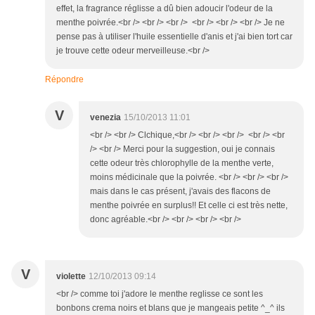
effet, la fragrance réglisse a dû bien adoucir l'odeur de la
menthe poivrée.<br /> <br /> <br /> <br /> <br /> <br /> Je ne
pense pas à utiliser l'huile essentielle d'anis et j'ai bien tort car
je trouve cette odeur merveilleuse.<br />
Répondre
V
venezia
15/10/2013 11:01
<br /> <br /> Clchique,<br /> <br /> <br /> <br /> <br
/> <br /> Merci pour la suggestion, oui je connais
cette odeur très chlorophylle de la menthe verte,
moins médicinale que la poivrée. <br /> <br /> <br />
mais dans le cas présent, j'avais des flacons de
menthe poivrée en surplus!! Et celle ci est très nette,
donc agréable.<br /> <br /> <br /> <br />
V
violette
12/10/2013 09:14
<br /> comme toi j'adore le menthe reglisse ce sont les
bonbons crema noirs et blans que je mangeais petite ^_^ ils