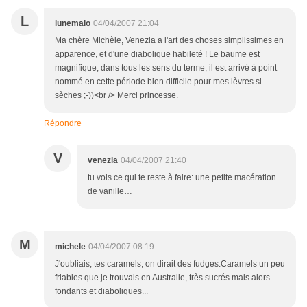
L
lunemalo
04/04/2007 21:04
Ma chère Michèle, Venezia a l'art des choses simplissimes en
apparence, et d'une diabolique habileté ! Le baume est
magnifique, dans tous les sens du terme, il est arrivé à point
nommé en cette période bien difficile pour mes lèvres si
sèches ;-))<br /> Merci princesse.
Répondre
V
venezia
04/04/2007 21:40
tu vois ce qui te reste à faire: une petite macération
de vanille…
M
michele
04/04/2007 08:19
J'oubliais, tes caramels, on dirait des fudges.Caramels un peu
friables que je trouvais en Australie, très sucrés mais alors
fondants et diaboliques...