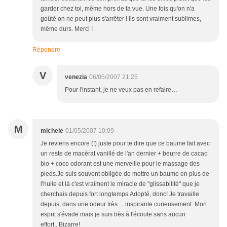
garder chez toi, même hors de ta vue. Une fois qu'on n'a
goûté on ne peut plus s'arrêter ! Ils sont vraiment sublimes,
même durs. Merci !
Répondre
V
venezia
06/05/2007 21:25
Pour l'instant, je ne veux pas en refaire…
M
michele
01/05/2007 10:09
Je reviens encore (!) juste pour te dire que ce baume fait avec
un reste de macérat vanillé de l'an dernier + beurre de cacao
bio + coco odorant est une merveille pour le massage des
pieds.Je suis souvent obligée de mettre un baume en plus de
l'huile et là c'est vraiment le miracle de "glissabilité" que je
cherchais depuis fort longtemps.Adopté, donc! Je travaille
depuis, dans une odeur très ... inspirante curieusement. Mon
esprit s'évade mais je suis très à l'écoute sans aucun
effort...Bizarre!