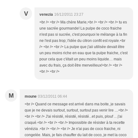
V
venezia
16/12/2011 23:27
<br /> <br /> Ma chère Marie,<br /> <br /> <br /> tu es
une sacrée gourmande! La pulpe de coco fraiche
n'est pas si sucrée, c'est pourquoi le mélange à la fin
ne l'est pas trop; l'idée du citron confit est royale.<br
/> <br /> <br /> La pulpe que j'aii utilisée devait être
un peu moins riche en eau que ta pulpe fraiche, c'est
pour cela que c'était un peu moins liquide… mais
avec du frais, ça doit être merveilleux!<br /> <br />
<br /> <br />
M
moune
03/12/2011 06:44
<br /> Quand ce message est arrivé dans ma boite, je savais
que je ne devais surtout, surtout, surtout pas venir lire ....<br />
<br /> <br /> J'ai résisté, résisté, résisté...et puis, plouf ... j'ai
craqué.<br /> <br /> <br /> Impossible de résister à ta recette
vénézia .<br /> <br /> <br /> Je n'ai pas de coco fraiche, ni
congelée. Mais, je fais chauffer du lait de coco, je met la coco