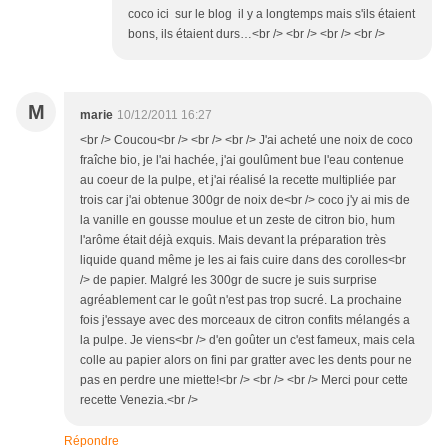
coco ici sur le blog il y a longtemps mais s'ils étaient
bons, ils étaient durs…<br /> <br /> <br /> <br />
M
marie
10/12/2011 16:27
<br /> Coucou<br /> <br /> <br /> J'ai acheté une noix de coco
fraîche bio, je l'ai hachée, j'ai goulûment bue l'eau contenue
au coeur de la pulpe, et j'ai réalisé la recette multipliée par
trois car j'ai obtenue 300gr de noix de<br /> coco j'y ai mis de
la vanille en gousse moulue et un zeste de citron bio, hum
l'arôme était déjà exquis. Mais devant la préparation très
liquide quand même je les ai fais cuire dans des corolles<br
/> de papier. Malgré les 300gr de sucre je suis surprise
agréablement car le goût n'est pas trop sucré. La prochaine
fois j'essaye avec des morceaux de citron confits mélangés a
la pulpe. Je viens<br /> d'en goûter un c'est fameux, mais cela
colle au papier alors on fini par gratter avec les dents pour ne
pas en perdre une miette!<br /> <br /> <br /> Merci pour cette
recette Venezia.<br />
Répondre