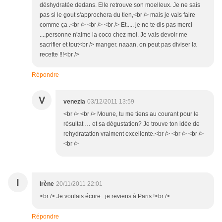
déshydratée dedans. Elle retrouve son moelleux. Je ne sais
pas si le gout s'approchera du tien,<br /> mais je vais faire
comme ça .<br /> <br /> <br /> Et..... je ne te dis pas merci
....personne n'aime la coco chez moi. Je vais devoir me
sacrifier et tout<br /> manger. naaan, on peut pas diviser la
recette !!!<br />
Répondre
V
venezia
03/12/2011 13:59
<br /> <br /> Moune, tu me tiens au courant pour le
résultat … et sa dégustation? Je trouve ton idée de
rehydratation vraiment excellente.<br /> <br /> <br />
<br />
I
Irène
20/11/2011 22:01
<br /> Je voulais écrire : je reviens à Paris !<br />
Répondre