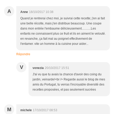
A
Anne
18/10/2017 10:38
Quand je rentrerai chez moi, je suivrai cette recette; j'en ai fait
une belle récolte, mais j'en distribue beaucoup. Une coupe
dans mon entrée l'embaume délicieusement............Les
enfants ne connaissent plus ce fruit et ils en aiment le velouté.
en revanche, ça fait mal au poignet effectivement de
l'entamer. vite un homme à la cuisine pour aider...
Répondre
V
venezia
20/10/2017 15:51
J'ai vu que tu avais la chance d'avoir des coing du
jardin, veinarde!<br /> Regarde aussi le blog de mes
amis du Portugal, tu verras l'incroyable diversité des
recettes proposées, et pas seulement sucrées
M
michele
17/10/2017 08:53