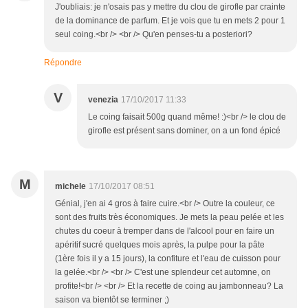
J'oubliais: je n'osais pas y mettre du clou de girofle par crainte
de la dominance de parfum. Et je vois que tu en mets 2 pour 1
seul coing.<br /> <br /> Qu'en penses-tu a posteriori?
Répondre
V
venezia
17/10/2017 11:33
Le coing faisait 500g quand même! :)<br /> le clou de
girofle est présent sans dominer, on a un fond épicé
M
michele
17/10/2017 08:51
Génial, j'en ai 4 gros à faire cuire.<br /> Outre la couleur, ce
sont des fruits très économiques. Je mets la peau pelée et les
chutes du coeur à tremper dans de l'alcool pour en faire un
apéritif sucré quelques mois après, la pulpe pour la pâte
(1ère fois il y a 15 jours), la confiture et l'eau de cuisson pour
la gelée.<br /> <br /> C'est une splendeur cet automne, on
profite!<br /> <br /> Et la recette de coing au jambonneau? La
saison va bientôt se terminer ;)