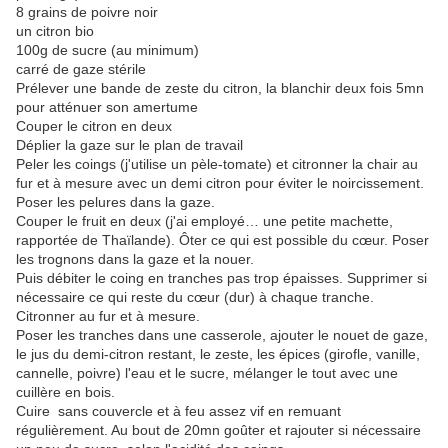
8 grains de poivre noir
un citron bio
100g de sucre (au minimum)
carré de gaze stérile
Prélever une bande de zeste du citron, la blanchir deux fois 5mn
pour atténuer son amertume
Couper le citron en deux
Déplier la gaze sur le plan de travail
Peler les coings (j'utilise un pèle-tomate) et citronner la chair au
fur et à mesure avec un demi citron pour éviter le noircissement.
Poser les pelures dans la gaze.
Couper le fruit en deux (j'ai employé… une petite machette,
rapportée de Thaïlande). Ôter ce qui est possible du cœur. Poser
les trognons dans la gaze et la nouer.
Puis débiter le coing en tranches pas trop épaisses. Supprimer si
nécessaire ce qui reste du cœur (dur) à chaque tranche.
Citronner au fur et à mesure.
Poser les tranches dans une casserole, ajouter le nouet de gaze,
le jus du demi-citron restant, le zeste, les épices (girofle, vanille,
cannelle, poivre) l'eau et le sucre, mélanger le tout avec une
cuillère en bois.
Cuire sans couvercle et à feu assez vif en remuant
régulièrement. Au bout de 20mn goûter et rajouter si nécessaire