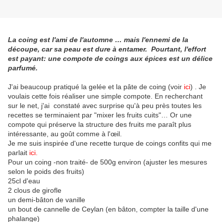
La coing est l'ami de l'automne … mais l'ennemi de la
découpe, car sa peau est dure à entamer. Pourtant, l'effort
est payant: une compote de coings aux épices est un délice
parfumé.
J'ai beaucoup pratiqué la gelée et la pâte de coing (voir
ici
) . Je
voulais cette fois réaliser une simple compote. En recherchant
sur le net, j'ai constaté avec surprise qu'à peu près toutes les
recettes se terminaient par "mixer les fruits cuits"… Or une
compote qui préserve la structure des fruits me paraît plus
intéressante, au goût comme à l'œil.
Je me suis inspirée d'une recette turque de coings confits qui me
parlait
ici
.
Pour un coing -non traité- de 500g environ (ajuster les mesures
selon le poids des fruits)
25cl d'eau
2 clous de girofle
un demi-bâton de vanille
un bout de cannelle de Ceylan (en bâton, compter la taille d'une
phalange)