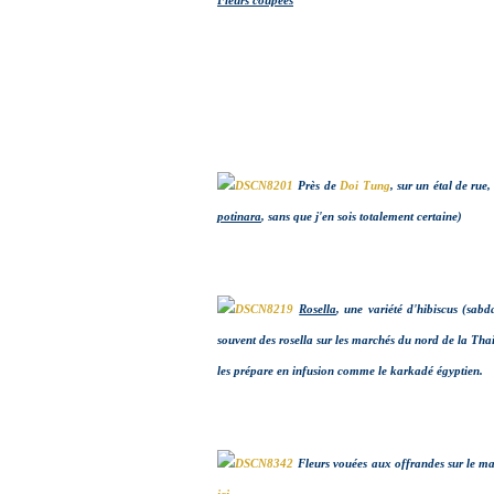
Fleurs coupées
Près de
Doi Tung
, sur un étal de rue
potinara
, sans que j'en sois totalement certaine)
Rosella
, une variété d'hibiscus (sabd
souvent des rosella sur les marchés du nord de la Th
les prépare en infusion comme le karkadé égyptien.
Fleurs vouées aux offrandes sur le 