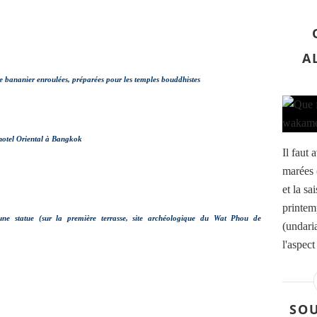
A
 de bananier enroulées, préparées pour les temples bouddhistes
'hotel Oriental à Bangkok
Il faut 
marées 
et la s
printem
une statue (sur la première terrasse, site archéologique du Wat Phou de
(undaria
l'aspect
SOU