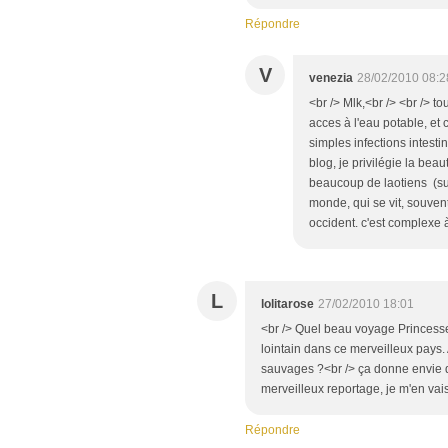
Répondre
V
venezia
28/02/2010 08:2
<br /> Mlk,<br /> <br /> to
acces à l'eau potable, et 
simples infections intest
blog, je privilégie la bea
beaucoup de laotiens (sur
monde, qui se vit, souv
occident. c'est complexe à 
L
lolitarose
27/02/2010 18:01
<br /> Quel beau voyage Princesse,
lointain dans ce merveilleux pays.
sauvages ?<br /> ça donne envie de 
merveilleux reportage, je m'en vais 
Répondre