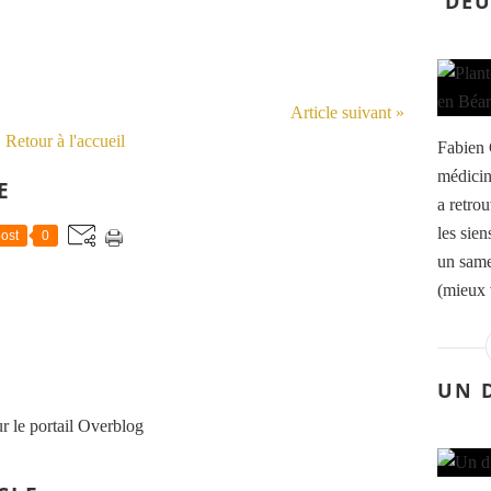
DEU
Article suivant »
Retour à l'accueil
Fabien 
médicin
E
a retro
les sien
ost
0
un same
(mieux 
UN 
r le portail Overblog