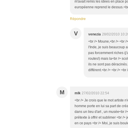
m'avait remis les idées en place pou
européenne reprend le dessus.<br 
Répondre
V
venezia
28/02/2010 10:2
<br /> Moune,<br /> <br /> 
l'Inde, je suis beaucoup 
pas forcemment riches (j'
routes!) mais la<br /> sco
ils ne sont pas déracinés.
différent.<br /> <br /> <br 
M
mlk
27/02/2010 22:54
<br /> Je crois que le mot artiste n
homme porte en lui sa part de cré
dans un lieu d'art , un musée<br /> 
prétexte à offrir et sublimer <br
en ce pays <br /> Moi, je suis boul