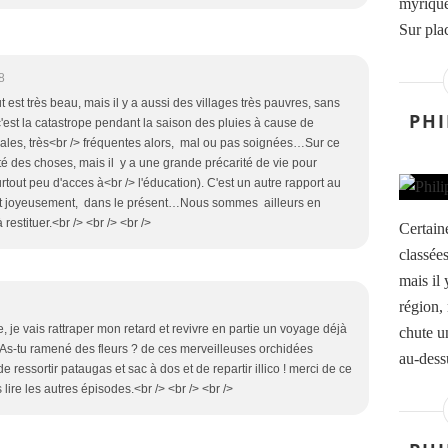
myrique
Sur plac
8
ut est très beau, mais il y a aussi des villages très pauvres, sans
PHI
c'est la catastrope pendant la saison des pluies à cause de
inales, très<br /> fréquentes alors, mal ou pas soignées…Sur ce
uté des choses, mais il y a une grande précarité de vie pour
tout peu d'acces à<br /> l'éducation). C'est un autre rapport au
ent joyeusement, dans le présent…Nous sommes ailleurs en
restituer.<br /> <br /> <br />
Certain
classée
mais il 
région,
 je vais rattraper mon retard et revivre en partie un voyage déjà
chute u
 As-tu ramené des fleurs ? de ces merveilleuses orchidées
au-dessu
ressortir pataugas et sac à dos et de repartir illico ! merci de ce
lire les autres épisodes.<br /> <br /> <br />