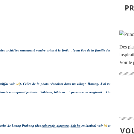
PR
Des pla
, des orchidées sauvages à vendre prises à la forêt… (peut être de la famille des
inspira
Voir le 
ariffa; voir
ici
). Celles de la photo sèchaient dans un village Hmong. J'ai vu
ailande mais quand je disais: "hibiscus, hibiscus…" personne ne réagissait… On
marché de Luang Prabang (des
calotropis gigantea
,
dok ha
en laotien) voir
ici
et
VOU