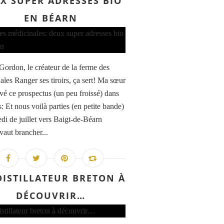
X SUPER ADRESSES BIO
EN BÉARN
Gordon, le créateur de la ferme des
ales Ranger ses tiroirs, ça sert! Ma sœur
uvé ce prospectus (un peu froissé) dans
s: Et nous voilà parties (en petite bande)
di de juillet vers Baigt-de-Béarn
vaut brancher...
DISTILLATEUR BRETON À
DÉCOUVRIR…