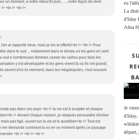
r un moment, à notre retour.Et puis........notre façon de vivre
eu l'id
/> <br /> <br />
La disti
d'Islay 
Ailsa Ha
0
j'en ai rapporté deux, mais je les ai offerts!<br /> <br /> Pour
allée dans le sud… notamment dans le kérala où les gens en sont
SU
ai vud e nombreuses femmes casser du caillou pour faire les
larisation y est développée et les gens vivent là où ils ont grandi,
RE
ils savent d'où ils viennent; dans les mégalopoles, c'est souvent
BA
/>
Je viens
'existe pas dans ces pays <br /> la vie est à sculpter et chaque
ation<br /> devant chaque maison, je stoppais persuadée d'entrer
d'Islay
mais pas figé, ouvert sur la vie et le quotidien<br /> Tout est
whiskie
 /> je me demande comment tu es en ce moment aprés ce passage
départ, 
eversée <br /> <br /> <br />