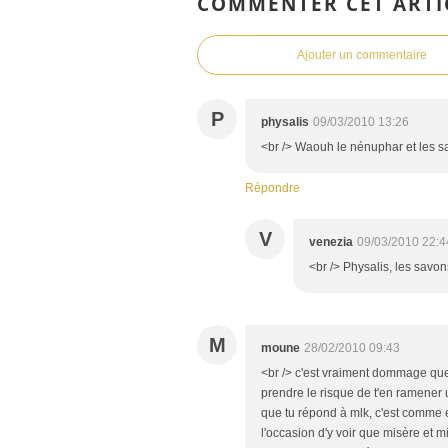
COMMENTER CET ARTI
Ajouter un commentaire
P
physalis
09/03/2010 13:26
<br /> Waouh le nénuphar et les sav
Répondre
V
venezia
09/03/2010 22:4
<br /> Physalis, les savons
M
moune
28/02/2010 09:43
<br /> c'est vraiment dommage que t
prendre le risque de t'en ramener un
que tu répond à mlk, c'est comme en
l'occasion d'y voir que misère et m