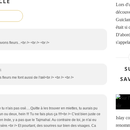
CLE
Lors d'u
découver
Guiclan
était si
D'abord,
s'appel
ons fleurs...<br /> <br /> <br />
S
4
SA
 fleurs me font aussi de l'œil<br /> <br /> <br />
u n'ais pas osé.....Quitte à les trouver en miettes, tu aurais pu
 ou deux, hein !!! Tu ne fais plus ça !!!!<br /> C'est bien juste ce
Islay co
 Inde, y a pas que le Tajmahal. Au contraire de toi, je n'ai eu
renommé
isère.<br /> Et pourtant, des sourires sur bien des visages. Ca