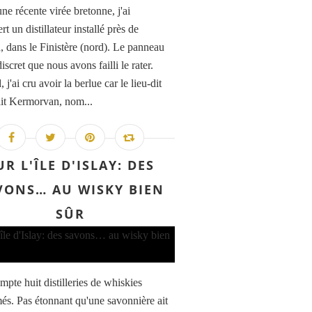
ne récente virée bretonne, j'ai
t un distillateur installé près de
, dans le Finistère (nord). Le panneau
 discret que nous avons failli le rater.
 j'ai cru avoir la berlue car le lieu-dit
ait Kermorvan, nom...
UR L'ÎLE D'ISLAY: DES
VONS… AU WISKY BIEN
SÛR
mpte huit distilleries de whiskies
s. Pas étonnant qu'une savonnière ait