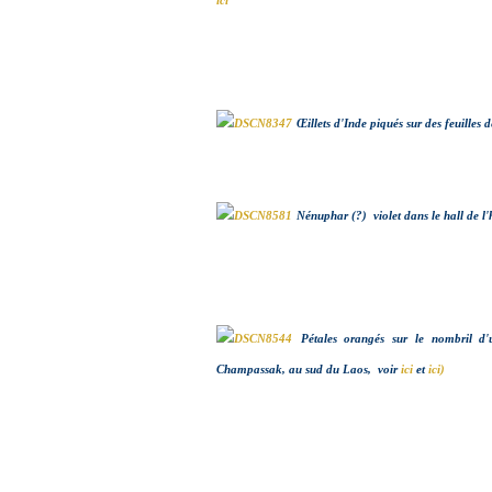
ici
Œillets d'Inde piqués sur des feuilles
Nénuphar (?) violet dans le hall de l
Pétales orangés sur le nombril d'
Champassak, au sud du Laos, voir
ici
et
ici)