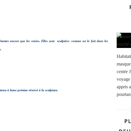
tantes encore que les vraies. Elles sont sculptées- comme on le fait dans les
s.
Habitati
masque 
centre J
voyage 
appris a
teau à lame pointue réservé à la sculpture.
pourtant
P