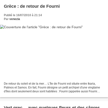
Grèce : de retour de Fourni
Publié le 16/07/2010 à 21:14
Par
venezia
De retour du soleil et de la mer… L'île de Fourni est située entre Ikaria,
Patmos et Samos. En fait, Fourni désigne un petit archipel d'une vingtaine
d'îles dont seulement deux sont habitées : Fourni (appelée aussi Fourni
Korseon) et Thymaina. Sur le...
Vert grec… avec quelques fleurs et des câpres