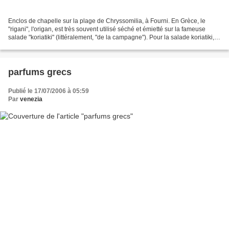
Enclos de chapelle sur la plage de Chryssomilia, à Fourni. En Grèce, le
"rigani", l'origan, est très souvent utilisé séché et émietté sur la fameuse
salade "koriatiki" (littéralement, "de la campagne"). Pour la salade koriatiki,
minimum syndical: tomates...
parfums grecs
Publié le 17/07/2006 à 05:59
Par
venezia