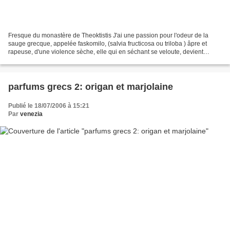
Fresque du monastère de Theoktistis J'ai une passion pour l'odeur de la
sauge grecque, appelée faskomilo, (salvia fructicosa ou triloba ) âpre et
rapeuse, d'une violence sèche, elle qui en séchant se veloute, devient
presque argentée, aussi douce que...
parfums grecs 2: origan et marjolaine
Publié le 18/07/2006 à 15:21
Par
venezia