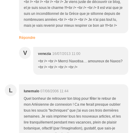
<br /> <br /> <br /> <br /> Je viens juste de découvrir ce blog,
et je suis sous le charme !!!<br /> <br /> <br /> Il est vrai que je
suis un inconditionnel de la Grèce que je sillonne depuis de
nombreuses années.<br /> <br /> <br /> Je n'ai pas tout lu,
mais je vais revenir pour mieux respirer ce bon air !!!<br />
Répondre
V
venezia
16/07/2013 11:00
<br /> <br /> Merrci Naxotisa… amoureux de Naxos?
<br /> <br /> <br /> <br />
L
lunemalo
07/08/2006 11:44
Quel bonheur de retrouver ton blog pour fêter le retour de
mon Arlésienne de connexion ! Ca me ferait presque oublier
tous les soucis "techniques" que j'ai eus ces trois dernières
semaines. Je vais imprimer tous tes nouveaux articles, et les
lire tranquillement pendant mes vacances, plein de plaisir
botanique, olfactif (par l'imagination), gustatif, que sais-je