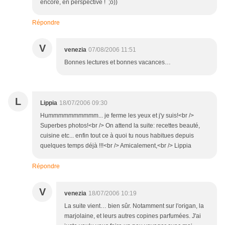
encore, en perspective ! ;o))
Répondre
V
venezia
07/08/2006 11:51
Bonnes lectures et bonnes vacances…
L
Lippia
18/07/2006 09:30
Hummmmmmmmmm... je ferme les yeux et j'y suis!<br />
Superbes photos!<br /> On attend la suite: recettes beauté,
cuisine etc... enfin tout ce à quoi tu nous habitues depuis
quelques temps déjà !!!<br /> Amicalement,<br /> Lippia
Répondre
V
venezia
18/07/2006 10:19
La suite vient… bien sûr. Notamment sur l'origan, la
marjolaine, et leurs autres copines parfumées. J'ai