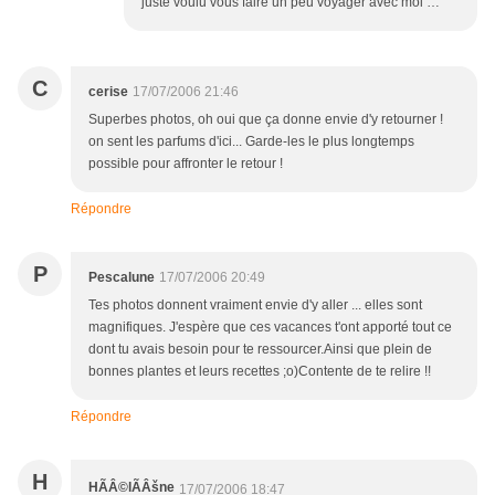
juste voulu vous faire un peu voyager avec moi …
C
cerise
17/07/2006 21:46
Superbes photos, oh oui que ça donne envie d'y retourner !
on sent les parfums d'ici... Garde-les le plus longtemps
possible pour affronter le retour !
Répondre
P
Pescalune
17/07/2006 20:49
Tes photos donnent vraiment envie d'y aller ... elles sont
magnifiques. J'espère que ces vacances t'ont apporté tout ce
dont tu avais besoin pour te ressourcer.Ainsi que plein de
bonnes plantes et leurs recettes ;o)Contente de te relire !!
Répondre
H
HÃÂ©lÃÂšne
17/07/2006 18:47