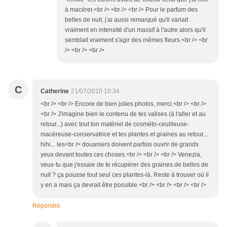
à macérer.<br /> <br /> <br /> Pour le parfum des
belles de nuit, j'ai aussi remarqué qu'il variait
vraiment en intensité d'un massif à l'autre alors qu'il
semblait vraiment s'agir des mêmes fleurs.<br /> <br
/> <br /> <br />
C
Catherine
21/07/2010 10:34
<br /> <br /> Encore de bien jolies photos, merci.<br /> <br />
<br /> J'imagine bien le contenu de tes valises (à l'aller et au
retour...) avec tout ton matériel de cosméto-ceuilleuse-
macéreuse-conservatrice et tes plantes et graines au retour...
hihi... les<br /> douaniers doivent parfois ouvrir de grands
yeux devant toutes ces choses.<br /> <br /> <br /> Venezia,
veux-tu que j'essaie de te récupérer des graines de belles de
nuit ? ça pousse tout seul ces plantes-là. Reste à trouver où il
y en a mais ça devrait être possible.<br /> <br /> <br /> <br />
Répondre