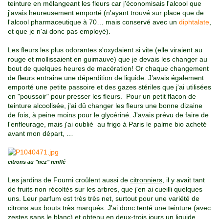
teinture en mélangeant les fleurs car j'économisais l'alcool que
j'avais heureusement emporté (n'ayant trouvé sur place que de
l'alcool pharmaceutique à 70… mais conservé avec un
diphtalate
,
et que je n'ai donc pas employé).
Les fleurs les plus odorantes s'oxydaient si vite (elle viraient au
rouge et mollissaient en guimauve) que je devais les changer au
bout de quelques heures de macération! Or chaque changement
de fleurs entraine une déperdition de liquide. J'avais également
emporté une petite passoire et des gazes stériles que j'ai utilisées
en "poussoir" pour presser les fleurs. Pour un petit flacon de
teinture alcoolisée, j'ai dû changer les fleurs une bonne dizaine
de fois, à peine moins pour le glycériné. J'avais prévu de faire de
l'enfleurage, mais j'ai oublié
au frigo à Paris
le palme bio acheté
avant mon départ, …
citrons au "nez" renflé
Les jardins de Fourni croûlent aussi de
citronniers
, il y avait tant
de fruits non récoltés sur les arbres, que j'en ai cueilli quelques
uns. Leur parfum est très très net, surtout pour une variété de
citrons aux bouts très marqués. J'ai donc tenté une teinture (avec
zestes sans le blanc) et obtenu en deux-trois jours un liquide