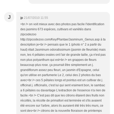
J
jp
21/07/2010 11:55
<br /> on voit mieux avec des photos pas facile l'identification
des jasmins 673 espèces, cultivars et variétés dans
zipcodezoo
http://zipcodezoo.com/Key/Plantae/Jasminum_Genus.asp à ta
description je<br /> pensais que le 1 (photo n° 2 a partir du
haut) était Jasminum odoratissimum (jasmin de fleuriste) mais
non, les 4 pétales ovales ont l'air de grande taille, ça n'est pas
non plus polyanthum qui est<br /> en grappes de fleurs
beaucoup plus rose. ça pourrait être simplement un j.
grandiflorum assez peu fleuri, un jasmin d'Espagne, celui
qu'on utilise en parfumerie Le 2, celui des 2 photos du bas
avec<br /> ces 5 pétales longs et pointus est un cultivar de j.
officinal j. officinalis, c'est lui qui sent vraiment bon, le sambac
a 6 pétales ou davantage L'extraction de l'essence n'a rien de
facile.<br /> C'est pas dit que les citrons étaient des fruits non
récoltés, la récolte de primafiori est terminée et s'ils avaient
été encore sur l'arbre, alors ils auraient été très très murs, ce
sont des<br /> citrons de la nouvelle floraison de printemps