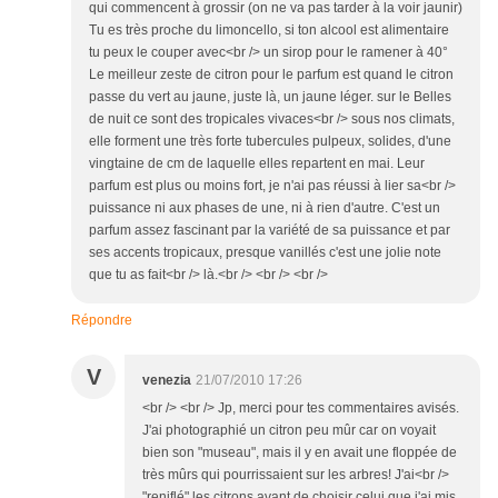
qui commencent à grossir (on ne va pas tarder à la voir jaunir)
Tu es très proche du limoncello, si ton alcool est alimentaire
tu peux le couper avec<br /> un sirop pour le ramener à 40°
Le meilleur zeste de citron pour le parfum est quand le citron
passe du vert au jaune, juste là, un jaune léger. sur le Belles
de nuit ce sont des tropicales vivaces<br /> sous nos climats,
elle forment une très forte tubercules pulpeux, solides, d'une
vingtaine de cm de laquelle elles repartent en mai. Leur
parfum est plus ou moins fort, je n'ai pas réussi à lier sa<br />
puissance ni aux phases de une, ni à rien d'autre. C'est un
parfum assez fascinant par la variété de sa puissance et par
ses accents tropicaux, presque vanillés c'est une jolie note
que tu as fait<br /> là.<br /> <br /> <br />
Répondre
V
venezia
21/07/2010 17:26
<br /> <br /> Jp, merci pour tes commentaires avisés.
J'ai photographié un citron peu mûr car on voyait
bien son "museau", mais il y en avait une floppée de
très mûrs qui pourrissaient sur les arbres! J'ai<br />
"reniflé" les citrons avant de choisir celui que j'ai mis