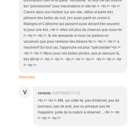
dorénavant l'oeil et la quête "herbaliste" et cela me fait sourire
ton "prévisionnel" pour macérations in situ<br /> <br /> <br />
Clarins dans son herbier sur son site, utilise et parle très
joliment des belles de nuit, j'en avais parlé en comm à
Malegria et Catherine qui passent aussi devant très souvent
et pour une fois ,<br /> elles ont plus de chances que nous<br
/> <br /> <br /> Je me demande si nous ne partons en
vacances que pour ramener des trésors<br /> <br /> <br /> à
macérer!!! En tout cas, l'approche est plus "spécialisée"<br />
<br /> <br /> Merci pour ces belles photos, que je savoure là,
très tôt<br /> <br /> <br /> <br /> <br /> <br /> <br /> <br /> <br
/> <br />
Répondre
V
venezia
21/07/2010 17:21
<br /> <br /> Mlk, sur cette ile, pas d'internet, pas de
journaux, pas de pub, pas ou presque pas de
magasins; juste de la nature à observer…<br /> <br
/> <br /> <br />