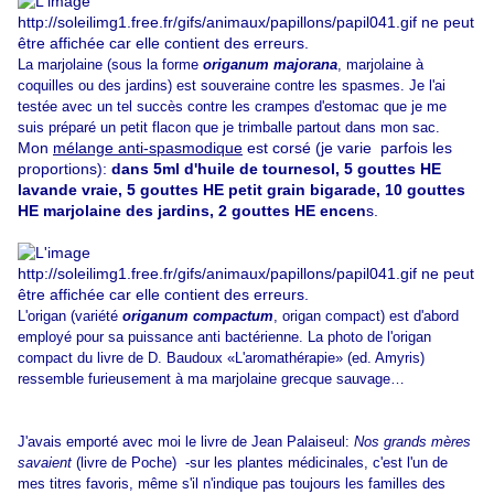
La marjolaine (sous la forme
origanum majorana
, marjolaine à
coquilles ou des jardins) est souveraine contre les spasmes. Je l'ai
testée avec un tel succès contre les crampes d'estomac que je me
suis préparé un petit flacon que je trimballe partout dans mon sac.
Mon
mélange anti-spasmodique
est corsé (je varie parfois les
proportions):
dans 5ml d'huile de tournesol, 5 gouttes HE
lavande vraie, 5 gouttes HE petit grain bigarade, 10 gouttes
HE marjolaine des jardins, 2 gouttes HE encen
s.
L'origan (variété
origanum compactum
, origan compact) est d'abord
employé pour sa puissance anti bactérienne. La photo de l'origan
compact du livre de D. Baudoux «L'aromathérapie» (ed. Amyris)
ressemble furieusement à ma marjolaine grecque sauvage…
J'avais emporté avec moi le livre de Jean Palaiseul:
Nos grands mères
savaient
(livre de Poche) -sur les plantes médicinales, c'est l'un de
mes titres favoris, même s'il n'indique pas toujours les familles des