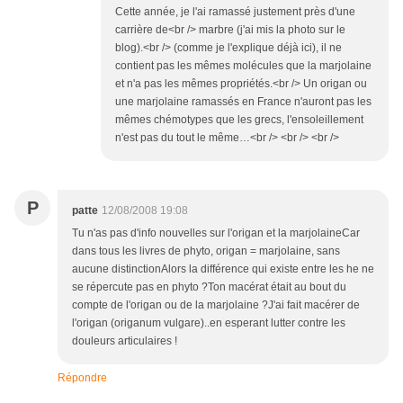
Cette année, je l'ai ramassé justement près d'une
carrière de<br /> marbre (j'ai mis la photo sur le
blog).<br /> (comme je l'explique déjà ici), il ne
contient pas les mêmes molécules que la marjolaine
et n'a pas les mêmes propriétés.<br /> Un origan ou
une marjolaine ramassés en France n'auront pas les
mêmes chémotypes que les grecs, l'ensoleillement
n'est pas du tout le même…<br /> <br /> <br />
P
patte
12/08/2008 19:08
Tu n'as pas d'info nouvelles sur l'origan et la marjolaineCar
dans tous les livres de phyto, origan = marjolaine, sans
aucune distinctionAlors la différence qui existe entre les he ne
se répercute pas en phyto ?Ton macérat était au bout du
compte de l'origan ou de la marjolaine ?J'ai fait macérer de
l'origan (origanum vulgare)..en esperant lutter contre les
douleurs articulaires !
Répondre