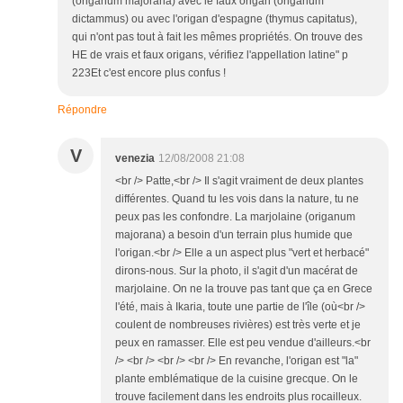
(origanum majorana) avec le faux origan (origanum
dictammus) ou avec l'origan d'espagne (thymus capitatus),
qui n'ont pas tout à fait les mêmes propriétés. On trouve des
HE de vrais et faux origans, vérifiez l'appellation latine" p
223Et c'est encore plus confus !
Répondre
V
venezia
12/08/2008 21:08
<br /> Patte,<br /> Il s'agit vraiment de deux plantes
différentes. Quand tu les vois dans la nature, tu ne
peux pas les confondre. La marjolaine (origanum
majorana) a besoin d'un terrain plus humide que
l'origan.<br /> Elle a un aspect plus "vert et herbacé"
dirons-nous. Sur la photo, il s'agit d'un macérat de
marjolaine. On ne la trouve pas tant que ça en Grece
l'été, mais à Ikaria, toute une partie de l'île (où<br />
coulent de nombreuses rivières) est très verte et je
peux en ramasser. Elle est peu vendue d'ailleurs.<br
/> <br /> <br /> <br /> En revanche, l'origan est "la"
plante emblématique de la cuisine grecque. On le
trouve facilement dans les endroits plus rocailleux.