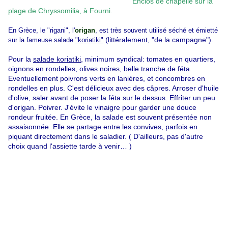
Enclos de chapelle sur la
plage de Chryssomilia, à Fourni.
E
n Grèce, le "rigani", l'
origan
, est très souvent utilisé séché et émietté
(littéralement, "de la campagne").
sur la fameuse salade
"koriatiki"
Pour la
salade koriatiki
, minimum syndical: tomates en quartiers,
oignons en rondelles, olives noires, belle tranche de féta.
Eventuellement poivrons verts en lanières, et concombres en
rondelles en plus. C'est délicieux avec des câpres. Arroser d'huile
d'olive, saler avant de poser la féta sur le dessus. Effriter un peu
d'origan. Poivrer. J'évite le vinaigre pour garder une douce
rondeur fruitée.
En Grèce, la salade est souvent présentée non
assaisonnée. Elle se partage entre les convives, parfois en
piquant directement dans le saladier. ( D'ailleurs, pas d'autre
choix quand l'assiette tarde à venir… )