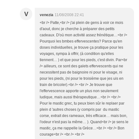
V
venezia
11/08/2008 22:41
<br /> Patte,<br /> j'ai plein de gens à voir ce mois
d'aout, donc je cherche à préparer des petits
cadeaux. D'où mon activité assez frénétique…<br />
Pourquoi les bmbes effervescentes? Parce qu'en
doses individuelles, je trouve ça pratique pour les
voyages, sympa à offrir, (à condition qu'elles
tiennent… ) et que pour les pieds, c'est divin. Par<br
/> ailleurs, ce sont des galets effervescents qui ne
necessitent pas de baignoire ni pour le visage, ni
pour les pieds, (ni pour le troisième que jes uis en
train de bricoler).<br /> <br /> Je trouve que
l'effervescence apporte un plus non seulement
ludique, mais aussi thérapeutique…<br /> <br />
Pour le mastic grec, tu peux bien sûr le replaer par
plein d 'autres choses (y compris par du mastic
corse, extrait des rameaux, très efficace… mais bon,
l'odeur n'est pas la même… ). Quand<br /> je sens le
mastic, ça me rappelle la Grèce…<br /> <br /> Bon
courage<br /> <br /> <br />