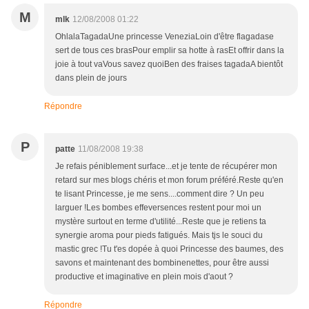
M
mlk
12/08/2008 01:22
OhlalaTagadaUne princesse VeneziaLoin d'être flagadase
sert de tous ces brasPour emplir sa hotte à rasEt offrir dans la
joie à tout vaVous savez quoiBen des fraises tagadaA bientôt
dans plein de jours
Répondre
P
patte
11/08/2008 19:38
Je refais péniblement surface...et je tente de récupérer mon
retard sur mes blogs chéris et mon forum préféré.Reste qu'en
te lisant Princesse, je me sens....comment dire ? Un peu
larguer !Les bombes effeversences restent pour moi un
mystère surtout en terme d'utilité...Reste que je retiens ta
synergie aroma pour pieds fatigués. Mais tjs le souci du
mastic grec !Tu t'es dopée à quoi Princesse des baumes, des
savons et maintenant des bombinenettes, pour être aussi
productive et imaginative en plein mois d'aout ?
Répondre