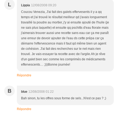
L
Lippia
12/08/2008 09:20
Coucou Venezia, J'ai fait des galets effervesents il y a qq
temps et j'ai trouvé le résultat meilleur qd j'avais longuement
travaillé la poudre au mortier, j'y ai ensuite ajouté de l'huile (je
ne sais plus laquelle) et ensuite qq pschitts d'eau florale mais
j'aimerais trouver aussi une recette sans eau car ça me paraît
une erreur de devoir ajouter de l'eau ds cette prépa car ça
démarre l'effervescence mais il faut qd même bien un agent
de cohésion. J'ai fait des recherches sur le net mais rien
trouvé. Je vais essayer ta recette avec de l'argile.Ah je rêve
d'un galet bien sec comme les comprimés de médicaments
effervescents.... ;)))Bonne journée!
Répondre
B
blue
12/08/2008 01:22
Bah sinon, tu les offres sous forme de sels...N'est ce pas ? ;)
Répondre