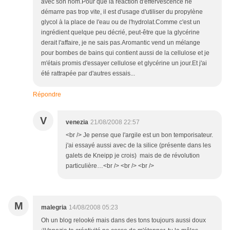
avec son nom.Pour que la réaction d'effervescence ne
démarre pas trop vite, il est d'usage d'utiliser du propylène
glycol à la place de l'eau ou de l'hydrolat.Comme c'est un
ingrédient quelque peu décrié, peut-être que la glycérine
derait l'affaire, je ne sais pas.Aromantic vend un mélange
pour bombes de bains qui contient aussi de la cellulose et je
m'étais promis d'essayer cellulose et glycérine un jour.Et j'ai
été rattrapée par d'autres essais...
Répondre
V
venezia
21/08/2008 22:57
<br /> Je pense que l'argile est un bon temporisateur.
j'ai essayé aussi avec de la silice (présente dans les
galets de Kneipp je crois) mais de de révolution
particulière…<br /> <br /> <br />
M
malegria
14/08/2008 05:23
Oh un blog relooké mais dans des tons toujours aussi doux