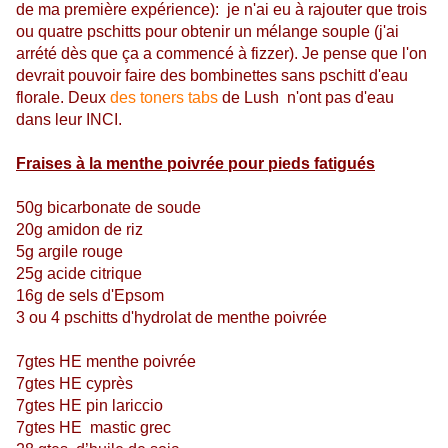
de ma première expérience): je n'ai eu à rajouter que trois
ou quatre pschitts pour obtenir un mélange souple (j'ai
arrété dès que ça a commencé à fizzer). Je pense que l'on
devrait pouvoir faire des bombinettes sans pschitt d'eau
florale. Deux
des toners tabs
de Lush n'ont pas d'eau
dans leur INCI.
Fraises à la menthe poivrée pour pieds fatigués
50g bicarbonate de soude
20g amidon de riz
5g argile rouge
25g acide citrique
16g de sels d'Epsom
3 ou 4 pschitts d'hydrolat de menthe poivrée
7gtes HE menthe poivrée
7gtes HE cyprès
7gtes HE pin lariccio
7gtes HE mastic grec