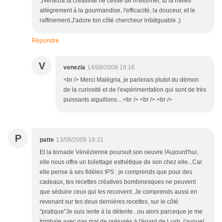
:)Venezia ta créativité ne cesse de m'étonner, tu la mêles
allégrement à la gourmandise, l'efficacité, la douceur, et le
raffinement.J'adore ton côté chercheur infatiguable ;)
Répondre
V
venezia
14/08/2008 18:16
<br /> Merci Malégria, je parlerais plutot du démon
de la curiosité et de l'expérimentation qui sont de très
puissants aiguillons…<br /> <br /> <br />
P
patte
13/08/2008 18:31
Et la tornade Vénézienne poursuit son oeuvre !Aujourd'hui,
elle nous offre un toilettage esthétique de son chez elle...Car
elle pense à ses fidèles !PS : je comprends que pour des
cadeaux, tes recettes créatives bombinesques ne peuvent
que séduire ceux qui les recoivent. Je comprends aussi en
revenant sur tes deux dernières recettes, sur le côté
"pratique"Je suis lente à la détente...ou alors parceque je me
trimbale avec pas mal de préjugés à l'égard de Lush..j'avoue!