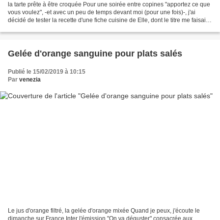
la tarte prête à être croquée Pour une soirée entre copines "apportez ce que
vous voulez", -et avec un peu de temps devant moi (pour une fois)-, j'ai
décidé de tester la recette d'une fiche cuisine de Elle, dont le titre me faisait
de l'œil: tarte aux...
Gelée d'orange sanguine pour plats salés
Publié le 15/02/2019 à 10:15
Par
venezia
Le jus d'orange filtré, la gelée d'orange mixée Quand je peux, j'écoute le
dimanche sur France Inter l'émission "On va déguster" consacrée aux