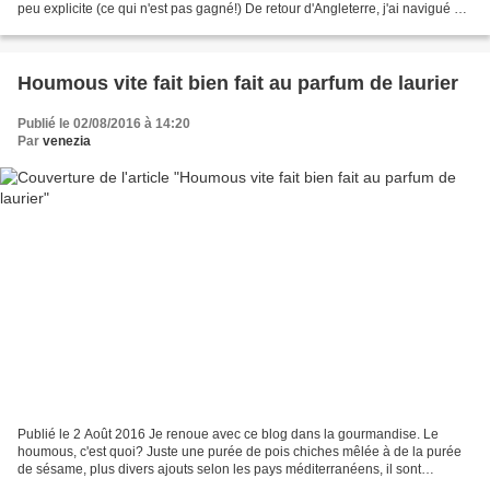
peu explicite (ce qui n'est pas gagné!) De retour d'Angleterre, j'ai navigué sur
internet à la recherche...
Houmous vite fait bien fait au parfum de laurier
Publié le 02/08/2016 à 14:20
Par
venezia
Publié le 2 Août 2016 Je renoue avec ce blog dans la gourmandise. Le
houmous, c'est quoi? Juste une purée de pois chiches mêlée à de la purée
de sésame, plus divers ajouts selon les pays méditerranéens, il sont
plusieurs à se disputer son certificat de...