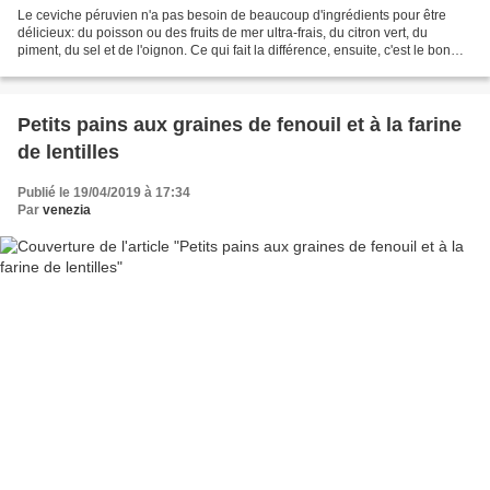
Le ceviche péruvien n'a pas besoin de beaucoup d'ingrédients pour être
délicieux: du poisson ou des fruits de mer ultra-frais, du citron vert, du
piment, du sel et de l'oignon. Ce qui fait la différence, ensuite, c'est le bon
tour de main. Lors d'un séjour...
Petits pains aux graines de fenouil et à la farine
de lentilles
Publié le 19/04/2019 à 17:34
Par
venezia