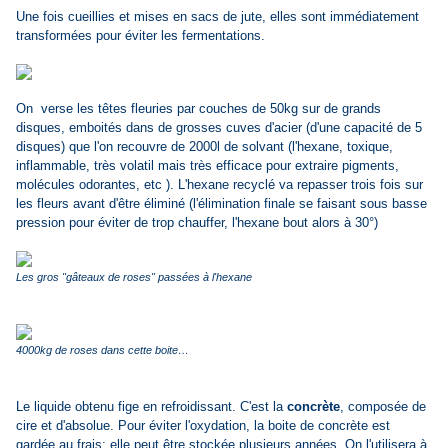
Une fois cueillies et mises en sacs de jute, elles sont immédiatement
transformées pour éviter les fermentations.
On verse les têtes fleuries
par couches de 50kg
sur de grands
disques, emboités dans de grosses cuves d'acier (d'une capacité de 5
disques) que l'on recouvre de 2000l de solvant (l'hexane, toxique,
inflammable, très volatil mais très efficace pour extraire pigments,
molécules odorantes, etc ). L'hexane recyclé va repasser trois fois sur
les fleurs avant d'être éliminé (l'élimination finale se faisant sous basse
pression pour éviter de trop chauffer, l'hexane bout alors à 30°)
Les gros "gâteaux de roses" passées à l'hexane
4000kg de roses dans cette boite…
Le liquide obtenu fige en refroidissant. C'est la
concrète
, composée de
cire et d'absolue. Pour éviter l'oxydation, la boite de concrète est
gardée au frais; elle peut être stockée plusieurs années. On l'utilisera à