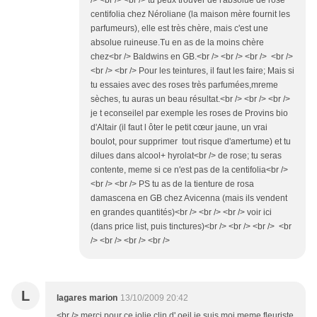
/> <br /> <br /> tu peux trouver de l'absolue de rose
centifolia chez Néroliane (la maison mère fournit les
parfumeurs), elle est très chère, mais c'est une
absolue ruineuse.Tu en as de la moins chère
chez<br /> Baldwins en GB.<br /> <br /> <br /> <br />
<br /> <br /> Pour les teintures, il faut les faire; Mais si
tu essaies avec des roses très parfumées,mreme
sèches, tu auras un beau résultat.<br /> <br /> <br />
je t econseilel par exemple les roses de Provins bio
d'Altair (il faut l ôter le petit cœur jaune, un vrai
boulot, pour supprimer tout risque d'amertume) et tu
dilues dans alcool+ hyrolat<br /> de rose; tu seras
contente, meme si ce n'est pas de la centifolia<br />
<br /> <br /> PS tu as de la tienture de rosa
damascena en GB chez Avicenna (mais ils vendent
en grandes quantités)<br /> <br /> <br /> voir ici
(dans price list, puis tinctures)<br /> <br /> <br /> <br
/> <br /> <br /> <br />
L
lagares marion
13/10/2009 20:42
<br /> merci pour ce jolie clin d' oeil je suis moi meme fleuriste