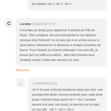
les pétales <br /> <br /> <br />
C
caroline
02/06/2009 07:17
Il m'a fallu du temps pour apprécier le parfum de l'HE de
Rose. Très complexe, fort et en plongeant le nez dedans,
presque trop d'odeurs!! Je ne sais pas si on arrive un jour à
sans lasser, tellement on le découvre à chaque ouverture du
flacon. Pour l'instant, je n'ose le mélanger à aucune HE, je
trouve qu'il se suffit à lui-même... Mon défi (irrésolu pour
l'instant), arriver à faire des savons à la rose...
Répondre
.
.
03/06/2009 21:09
<br /> la rose n'est pas boudeuse dans son coin. une
synergie très facile: encens-lavande-rose, mais toute
seule, c'est très beau aussi;<br /> <br /> pourles
savons à la rose, moi aussi, je planche sur le sujet…
un vrai défi…<br /> <br /> <br />