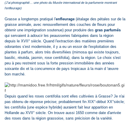
(J'ai photographié… une photo du Musée international de la parfumerie montrant
l'enfleurage)
Grasse a longtemps pratiqué l'
enfleurage
(étalage des pétales sur de la
graisse animale, avec renouvellement des couches de fleurs pour
obtenir une imprégnation soutenue) pour produire des
gras parfumés
qui servaient à adoucir les peausseries fabriquées dans la région
depuis le XVII° siècle. Quand l'extraction des matières premières
odorantes s'est modernisée, il y a eu un essor de l'exploitation des
plantes à parfum, alors très diversifiées (mimosa qui existe toujours,
basilic, réséda, jasmin, rose centifolia), dans la région. Le choix s'est
peu à peu restreint sous la forte pression immobilière des années
soixante dix et la concurrence de pays tropicaux à la main d 'œuvre
bon marché.
Depuis quand les roses centifolia sont elles cultivées à Grasse? Je n'ai
pas obtenu de réponse précise; probablement fin XIX°-début XX°siècle;
les centifolia (une espèce hybride) auraient fait leur apparition en
Hollande au XVII° siècle. On trouve aussi 1650 comme date d'arrivée
des roses dans la région grassoise, sans précision de la variété.