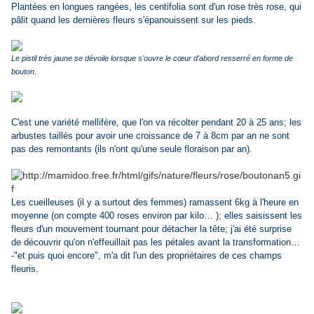
Plantées en longues rangées, les centifolia sont d'un rose très rose, qui
pâlit quand les dernières fleurs s'épanouissent sur les pieds.
Le pistil très jaune se dévoile lorsque s'ouvre le cœur d'abord resserré en forme de
bouton
.
C'est une variété mellifère, que l'on va récolter pendant 20 à 25 ans; les
arbustes taillés pour avoir une croissance de 7 à 8cm par an ne sont
pas des remontants (ils n'ont qu'une seule floraison par an).
Les cueilleuses (il y a surtout des femmes) ramassent 6kg à l'heure en
moyenne (on compte 400 roses environ par kilo… ); elles saisissent les
fleurs d'un mouvement tournant pour détacher la tête; j'ai été surprise
de découvrir qu'on n'effeuillait pas les pétales avant la transformation…
-"et puis quoi encore", m'a dit l'un des propriétaires de ces champs
fleuris.