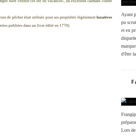
mpte bien vérifier cet été en vacances-, un excellent calmant contre
Ayant pa
eurs de pêcher était utilisée pour ses propriétés légèrement
laxatives
pu scru
cettes publiées dans un livre édité en 1770)
et en pr
disparit
marques.
d'être l
F
Frangip
préparat
Lors de