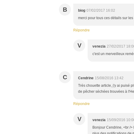
B
biog
07/02/2017 16:02
merci pour tous ces détails sur les
Répondre
V
venezia
27/02/2017 18:0
c'est un merveilleux remè
C
Cendrine
15/08/2016 13:42
Très chouette article, j'y ai puisé 
de pêcher séchées trouvées à l'Her
Répondre
V
venezia
15/09/2016 10:0
Bonjour Cendrine, <br />
plus des notifications de 