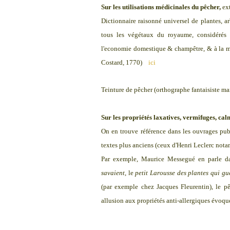
Sur les utilisations médicinales du pêcher,
ext
Dictionnaire raisonné universel de plantes, ar
tous les végétaux du royaume, considérés r
l'economie domestique & champêtre, & à la m
Costard, 1770)
ici
Teinture de pêcher (orthographe fantaisiste m
Sur les propriétés laxatives, vermifuges, calm
On en trouve référence dans les ouvrages publ
textes plus anciens (ceux d'Henri Leclerc not
Par exemple, Maurice Messegué en parle 
savaient
, le
petit Larousse des plantes qui gu
(par exemple chez Jacques Fleurentin), le pêc
allusion aux propriétés anti-allergiques évoqu