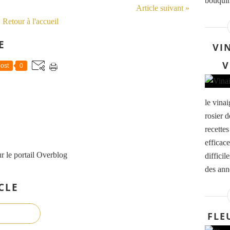
bouquin
Article suivant »
Retour à l'accueil
E
VI
V
ost
0
le vinai
rosier 
recettes
efficac
r le portail Overblog
difficil
des anné
CLE
FLE