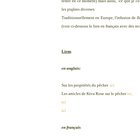
tester en ce moment) mais aussi, -ce que je co
les piqûres diverses.
Traditionnellement en Europe, l'infusion de fl
(voir ci-dessous le lien en français avec des re
Liens
en anglais:
Sur les propriétés du pêcher
ici
Les articles de Kiva Rose sur le pêcher
ici,
ici
ici
en françai
s