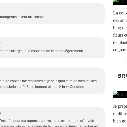
La couv
 bourgeons et leur utilisation
des ann
blog de
fleurs e
de plant
8
cognac 
de anti allergique, à condition de le doser légèrement!
BR
plein de choses intéressantes et je sais quoi faire de mes feuilles
boristerie.<br /> Belle journée et merci<br /> Cendrine
Je prép
multi-u
8
bien non
 Désolée pour ma réponse tardive, mais overblog ne m'envoie
messages! <br /> La teinture de feuilles et de fleurs de pêcher est