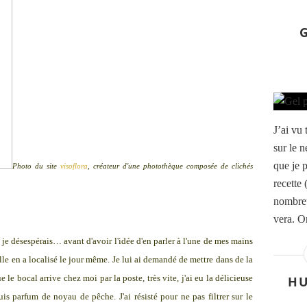
J’ai vu 
sur le n
que je p
Photo du site
visoflora
, créateur d'une photothèque composée de clichés
recette 
nombreu
vera. Or
 je désespérais… avant d'avoir l'idée d'en parler à l'une de mes mains
Elle en a localisé le jour même. Je lui ai demandé de mettre dans de la
le bocal arrive chez moi par la poste, très vite, j'ai eu la délicieuse
HU
is parfum de noyau de pêche. J'ai résisté pour ne pas filtrer sur le