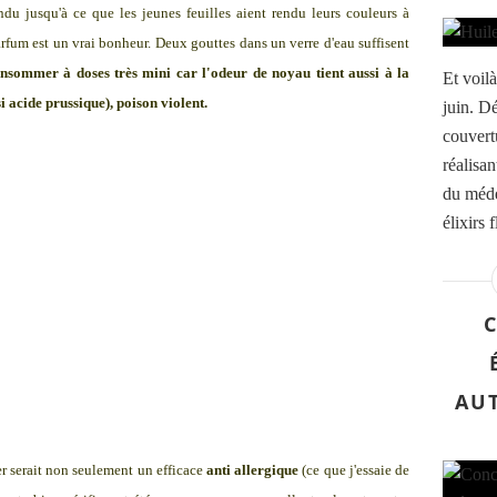
endu jusqu'à ce que les jeunes feuilles aient rendu leurs couleurs à
parfum est un vrai bonheur. Deux gouttes dans un verre d'eau suffisent
consommer à doses très mini car l'odeur de noyau tient aussi à la
Et voil
 acide prussique), poison violent.
juin. D
couvert
réalisan
du méde
élixirs f
AUT
er serait non seulement un efficace
anti allergique
(ce que j'essaie de