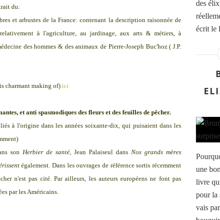
des élix
rait du:
réellem
bres et arbustes de la France: contenant la description raisonnée de
écrit le 
elativement à l'agriculture, au jardinage, aux arts & métiers, à
édecine des hommes & des animaux de Pierre-Joseph Buc'hoz ( J.P.
ais charmant making of)
ici
EL
antes, et anti spasmodiques des fleurs et des feuilles de pêcher.
iés à l'origine dans les années soixante-dix, qui puisaient dans les
amment)
dans son
Herbier de santé
, Jean Palaiseul dans
Nos grands mères
Pourquo
érissent
également. Dans les ouvrages de référence sortis récemment
une bon
her n'est pas cité. Par ailleurs, les auteurs européens ne font pas
livre qu
ées par les Américains.
pour la
vais par