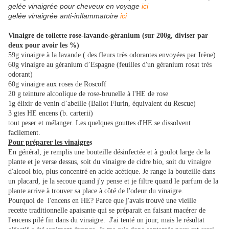
gelée vinaigrée pour cheveux en voyage
ici
gelée vinaigrée anti-inflammatoire
ici
Vinaigre de toilette rose-lavande-géranium (sur 200g, diviser par
deux pour avoir les %)
59g vinaigre à la lavande ( des fleurs très odorantes envoyées par Irène)
60g vinaigre au géranium d’Espagne (feuilles d'un géranium rosat très
odorant)
60g vinaigre aux roses de Roscoff
20 g teinture alcoolique de rose-brunelle à l'HE de rose
1g élixir de venin d’abeille (Ballot Flurin, équivalent du Rescue)
3 gtes HE encens (b. carterii)
tout peser et mélanger. Les quelques gouttes d'HE se dissolvent
facilement.
Pour préparer les vinaigre
s
En général, je remplis une bouteille désinfectée et à goulot large de la
plante et je verse dessus, soit du vinaigre de cidre bio, soit du vinaigre
d'alcool bio, plus concentré en acide acétique. Je range la bouteille dans
un placard, je la secoue quand j'y pense et je filtre quand le parfum de la
plante arrive à trouver sa place à côté de l'odeur du vinaigre.
Pourquoi de l'encens en HE? Parce que j'avais trouvé une vieille
recette traditionnelle apaisante qui se préparait en faisant macérer de
l'encens pilé fin dans du vinaigre. J'ai tenté un jour, mais le résultat