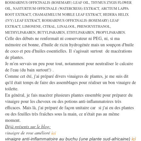
ROSMARINUS OFFICINALIS (ROSEMARY) LEAF OIL, THYMUS ZYGIS FLOWER
OIL, NASTURTIUM OFFICINALE (WATERCRESS) EXTRACT, ARCTIUM LAPPA
ROOT EXTRACT, CHAMAEMELUM NOBILE LEAF EXTRACT, HEDERA HELIX
(IVY) LEAF EXTRACT, ROSMARINUS OFFICINALIS (ROSEMARY) LEAF
EXTRACT, LIMONENE, CITRAL, LINALOOL, PHENOXYETHANOL,
METHYLPARABEN, BUTYLPARABEN, ETHYLPARABEN, PROPYLPARABEN.
Celle des débuts ne renfermait ni conservateur ni PEG, ni, si ma
mémoire est bonne, d'huile de ricin hydrogénée mais un soupçon d'huile
de coco et peu d'huiles essentielles. Il s'agissait surtout de macérations
de plantes.
Je m'en servais un peu pour tout, notamment pour neutraliser le calcaire
de l'eau (du bain surtout!) .
Comme cet été, j'ai préparé divers vinaigres de plantes, je me suis dit
qu'il était temps de faire des assemblages pour réaliser un bon vinaigre de
toilette.
En général, je fais macérer plusieurs plantes ensemble pour préparer du
vinaigre pour les cheveux ou des potions anti-inflammatoires très
efficaces. Mais là, j'ai préparé de façon unitaire car si j'ai eu des plantes
ou des feuilles très fraîches sous la main, ce n'était pas au même
moment.
Déjà présents sur le blog:
vinaigre de rose amélioré
ici
vinaigre anti-inflammatoire au buchu (une plante sud-africaine)
ici