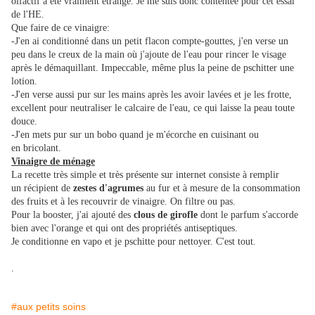
olfactif a été vraiment étrange. Je me suis donc contentée pour cet essai
de l'HE.
Que faire de ce vinaigre:
-J'en ai conditionné dans un petit flacon compte-gouttes, j'en verse un
peu dans le creux de la main où j'ajoute de l'eau pour rincer le visage
après le démaquillant. Impeccable, même plus la peine de pschitter une
lotion.
-J'en verse aussi pur sur les mains après les avoir lavées et je les frotte,
excellent pour neutraliser le calcaire de l'eau, ce qui laisse la peau toute
douce.
-J'en mets pur sur un bobo quand je m'écorche en cuisinant ou
en bricolant.
Vinaigre de ménage
La recette très simple et très présente sur internet consiste à remplir
un récipient de
zestes d'agrumes
au fur et à mesure de la consommation
des fruits et à les recouvrir de vinaigre. On filtre ou pas.
Pour la booster, j'ai ajouté des
clous de girofle
dont le parfum s'accorde
bien avec l'orange et qui ont des propriétés antiseptiques.
Je conditionne en vapo et je pschitte pour nettoyer. C'est tout.
.
#aux petits soins