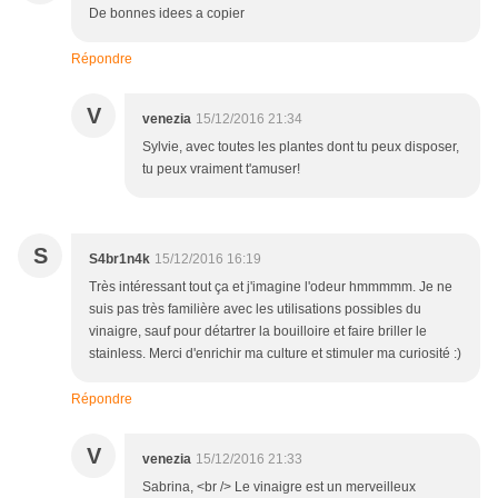
De bonnes idees a copier
Répondre
V
venezia
15/12/2016 21:34
Sylvie, avec toutes les plantes dont tu peux disposer,
tu peux vraiment t'amuser!
S
S4br1n4k
15/12/2016 16:19
Très intéressant tout ça et j'imagine l'odeur hmmmmm. Je ne
suis pas très familière avec les utilisations possibles du
vinaigre, sauf pour détartrer la bouilloire et faire briller le
stainless. Merci d'enrichir ma culture et stimuler ma curiosité :)
Répondre
V
venezia
15/12/2016 21:33
Sabrina, <br /> Le vinaigre est un merveilleux