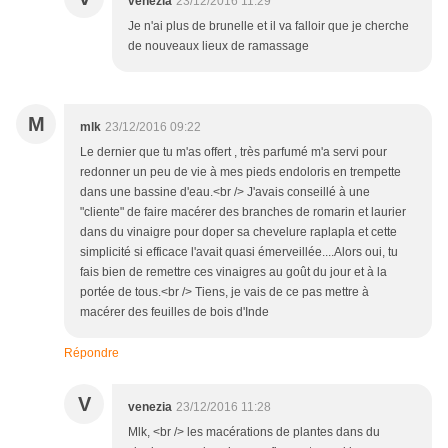
venezia
23/12/2016 11:29
Je n'ai plus de brunelle et il va falloir que je cherche
de nouveaux lieux de ramassage
M
mlk
23/12/2016 09:22
Le dernier que tu m'as offert , très parfumé m'a servi pour
redonner un peu de vie à mes pieds endoloris en trempette
dans une bassine d'eau.<br /> J'avais conseillé à une
"cliente" de faire macérer des branches de romarin et laurier
dans du vinaigre pour doper sa chevelure raplapla et cette
simplicité si efficace l'avait quasi émerveillée....Alors oui, tu
fais bien de remettre ces vinaigres au goût du jour et à la
portée de tous.<br /> Tiens, je vais de ce pas mettre à
macérer des feuilles de bois d'Inde
Répondre
V
venezia
23/12/2016 11:28
Mlk, <br /> les macérations de plantes dans du