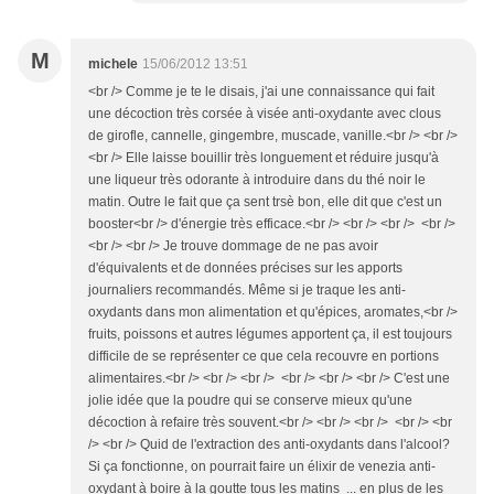
M
michele
15/06/2012 13:51
<br /> Comme je te le disais, j'ai une connaissance qui fait
une décoction très corsée à visée anti-oxydante avec clous
de girofle, cannelle, gingembre, muscade, vanille.<br /> <br />
<br /> Elle laisse bouillir très longuement et réduire jusqu'à
une liqueur très odorante à introduire dans du thé noir le
matin. Outre le fait que ça sent trsè bon, elle dit que c'est un
booster<br /> d'énergie très efficace.<br /> <br /> <br /> <br />
<br /> <br /> Je trouve dommage de ne pas avoir
d'équivalents et de données précises sur les apports
journaliers recommandés. Même si je traque les anti-
oxydants dans mon alimentation et qu'épices, aromates,<br />
fruits, poissons et autres légumes apportent ça, il est toujours
difficile de se représenter ce que cela recouvre en portions
alimentaires.<br /> <br /> <br /> <br /> <br /> <br /> C'est une
jolie idée que la poudre qui se conserve mieux qu'une
décoction à refaire très souvent.<br /> <br /> <br /> <br /> <br
/> <br /> Quid de l'extraction des anti-oxydants dans l'alcool?
Si ça fonctionne, on pourrait faire un élixir de venezia anti-
oxydant à boire à la goutte tous les matins ... en plus de les