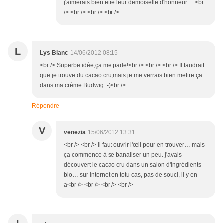
j'aimerais bien être leur demoiselle d'honneur… <br
/> <br /> <br /> <br />
L
Lys Blanc
14/06/2012 08:15
<br /> Superbe idée,ça me parle!<br /> <br /> <br /> Il faudrait
que je trouve du cacao cru,mais je me verrais bien mettre ça
dans ma crème Budwig :-)<br />
Répondre
V
venezia
15/06/2012 13:31
<br /> <br /> il faut ouvrir l'œil pour en trouver… mais
ça commence à se banaliser un peu. j'avais
découvert le cacao cru dans un salon d'ingrédients
bio… sur internet en totu cas, pas de souci, il y en
a<br /> <br /> <br /> <br />