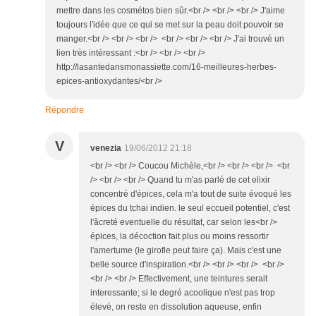
mettre dans les cosmétos bien sûr.<br /> <br /> <br /> J'aime
toujours l'idée que ce qui se met sur la peau doit pouvoir se
manger.<br /> <br /> <br /> <br /> <br /> <br /> J'ai trouvé un
lien très intéressant :<br /> <br /> <br />
http://lasantedansmonassiette.com/16-meilleures-herbes-
epices-antioxydantes/<br />
Répondre
V
venezia
19/06/2012 21:18
<br /> <br /> Coucou Michèle,<br /> <br /> <br /> <br
/> <br /> <br /> Quand tu m'as parlé de cet elixir
concentré d'épices, cela m'a tout de suite évoqué les
épices du tchai indien. le seul eccueil potentiel, c'est
l'âcreté eventuelle du résultat, car selon les<br />
épices, la décoction fait plus ou moins ressortir
l'amertume (le girofle peut faire ça). Mais c'est une
belle source d'inspiration.<br /> <br /> <br /> <br />
<br /> <br /> Effectivement, une teintures serait
interessante; si le degré acoolique n'est pas trop
élevé, on reste en dissolution aqueuse, enfin